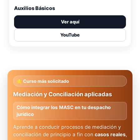
Auxilios Básicos
Ver aquí
YouTube
⭐ Curso más solicitado
Mediación y Conciliación aplicadas
Cómo integrar los MASC en tu despacho
jurídico
Aprende a conducir procesos de mediación y
conciliación de principio a fin con
casos reales
,