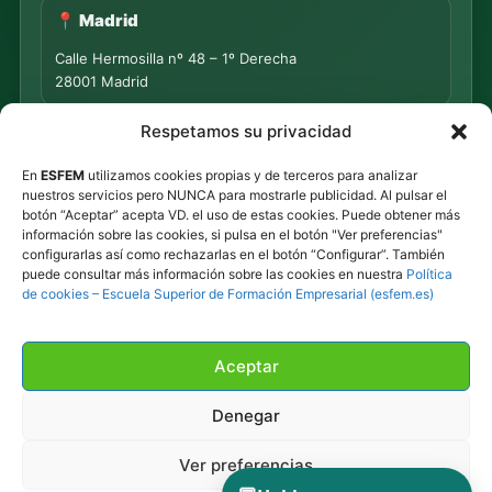
📍 Madrid
Calle Hermosilla nº 48 – 1º Derecha
28001 Madrid
Respetamos su privacidad
📍 PUNTO DE MEDIACIÓN S.L.
En
ESFEM
utilizamos cookies propias y de terceros para analizar
Rua Progreso Nº 155 – Entresuelo
nuestros servicios pero NUNCA para mostrarle publicidad. Al pulsar el
32003 Ourense
botón “Aceptar” acepta VD. el uso de estas cookies. Puede obtener más
información sobre las cookies, si pulsa en el botón "Ver preferencias"
Tel.
639 44 55 73
·
647 500 435
configurarlas así como rechazarlas en el botón “Configurar”. También
puede consultar más información sobre las cookies en nuestra
Política
Tel.
945 492 491
de cookies – Escuela Superior de Formación Empresarial (esfem.es)
Email
info@esfem.net
Atención online en toda España · Respuesta ágil por
Aceptar
WhatsApp y correo.
Denegar
Ver preferencias
©
2026
ESFEM · Todos los derechos reservados.