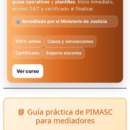
guías operativas
y
plantillas
. Inicio inmediato,
acceso 24/7 y certificado al finalizar.
🏛️ Acreditado por el Ministerio de Justicia
100% online
Casos y simulaciones
Certificado
Soporte docente
Ver curso
📘 Guía práctica de PIMASC
para mediadores