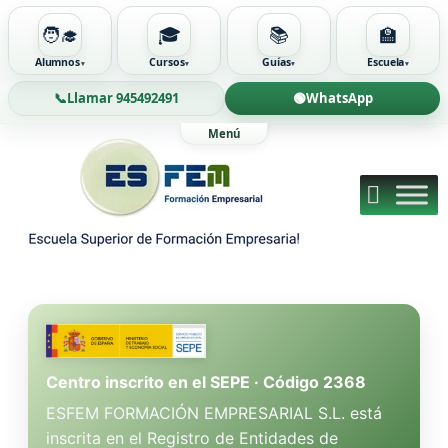
🧑‍🎓
🎓
📚
🏫
Alumnos
Cursos
Guías
Escuela
📞
Llamar 945492491
🟢
WhatsApp
Ir
al
contenido
Centro inscrito en el SEPE · Código 2368
ESFEM FORMACIÓN EMPRESARIAL S.L. está
inscrita en el Registro de Entidades de