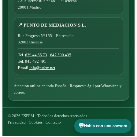
Calle Hermosilla nº 48 – 1º Derecha
28001 Madrid
📍 PUNTO DE MEDIACIÓN S.L.
Rua Progreso Nº 155 – Entresuelo
32003 Ourense
Tel.
639 44 55 73
·
647 500 435
Tel.
945 492 491
Email
info@esfem.net
Atención online en toda España · Respuesta ágil por WhatsApp y
correo.
©
2026
ESFEM · Todos los derechos reservados.
Privacidad
·
Cookies
·
Contacto
💬
Habla con una asesora