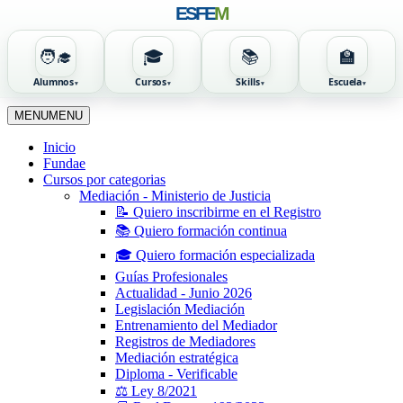
ESFE
M
🧑‍🎓
🎓
📚
🏫
Alumnos
Cursos
Skills
Escuela
Ir
MENU
MENU
al
contenido
Inicio
Fundae
Cursos por categorias
Mediación - Ministerio de Justicia
📝 Quiero inscribirme en el Registro
📚 Quiero formación continua
🎓 Quiero formación especializada
Guías Profesionales
Actualidad - Junio 2026
Legislación Mediación
Entrenamiento del Mediador
Registros de Mediadores
Mediación estratégica
Diploma - Verificable
⚖️ Ley 8/2021