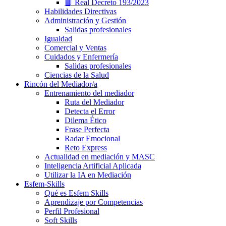
📘 Real Decreto 193/2023
Habilidades Directivas
Administración y Gestión
Salidas profesionales
Igualdad
Comercial y Ventas
Cuidados y Enfermería
Salidas profesionales
Ciencias de la Salud
Rincón del Mediador/a
Entrenamiento del mediador
Ruta del Mediador
Detecta el Error
Dilema Ético
Frase Perfecta
Radar Emocional
Reto Express
Actualidad en mediación y MASC
Inteligencia Artificial Aplicada
Utilizar la IA en Mediación
Esfem-Skills
Qué es Esfem Skills
Aprendizaje por Competencias
Perfil Profesional
Soft Skills