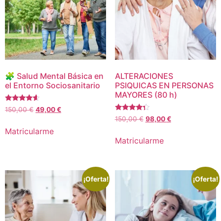
🧩 Salud Mental Básica en
ALTERACIONES
el Entorno Sociosanitario
PSIQUICAS EN PERSONAS
MAYORES (80 h)
Valorado
El
El
150,00
€
49,00
€
con
Valorado
El
El
precio
precio
150,00
€
98,00
€
4.40
con
de 5
precio
precio
original
actual
4.14
Matricularme
de 5
original
actual
era:
es:
Matricularme
era:
es:
150,00 €.
49,00 €.
150,00 €.
98,00 €.
¡Oferta!
¡Oferta!