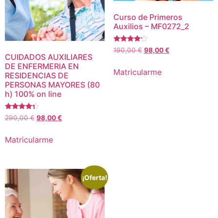
Curso de Primeros
Auxilios – MF0272_2
Valorado
El
El
190,00
€
98,00
€
con
CUIDADOS AUXILIARES
precio
precio
4.00
DE ENFERMERIA EN
de 5
original
actual
Matricularme
RESIDENCIAS DE
era:
es:
PERSONAS MAYORES (80
190,00 €.
98,00 €.
h) 100% on line
Valorado
El
El
290,00
€
98,00
€
con
precio
precio
4.14
de 5
original
actual
Matricularme
era:
es:
290,00 €.
98,00 €.
¡Oferta!