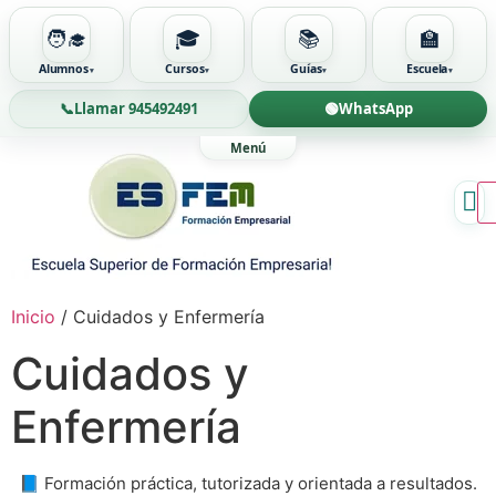
🧑‍🎓
🎓
📚
🏫
Alumnos
Cursos
Guías
Escuela
📞
Llamar 945492491
🟢
WhatsApp
Ir
al
contenido
Inicio
/ Cuidados y Enfermería
Cuidados y
Enfermería
📘 Formación práctica, tutorizada y orientada a resultados.