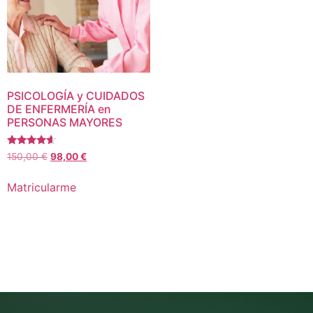
PSICOLOGÍA y CUIDADOS
DE ENFERMERÍA en
PERSONAS MAYORES
Valorado
El
El
150,00
€
98,00
€
con
precio
precio
4.40
de 5
original
actual
Matricularme
era:
es:
150,00 €.
98,00 €.