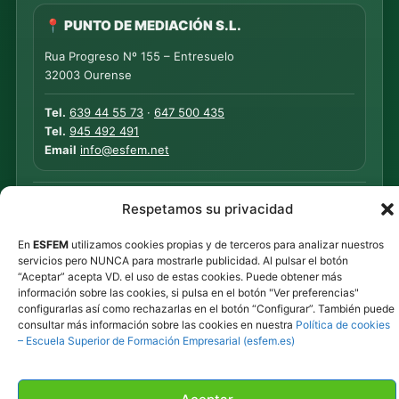
📍 PUNTO DE MEDIACIÓN S.L.
Rua Progreso Nº 155 – Entresuelo
32003 Ourense
Tel.
639 44 55 73
·
647 500 435
Tel.
945 492 491
Email
info@esfem.net
Atención online en toda España · Respuesta ágil por
Respetamos su privacidad
WhatsApp y correo.
En
ESFEM
utilizamos cookies propias y de terceros para analizar nuestros
servicios pero NUNCA para mostrarle publicidad. Al pulsar el botón
“Aceptar” acepta VD. el uso de estas cookies. Puede obtener más
©
2026
ESFEM · Todos los derechos reservados.
información sobre las cookies, si pulsa en el botón "Ver preferencias"
Privacidad
·
Cookies
·
Contacto
configurarlas así como rechazarlas en el botón “Configurar”. También puede
consultar más información sobre las cookies en nuestra
Política de cookies
– Escuela Superior de Formación Empresarial (esfem.es)