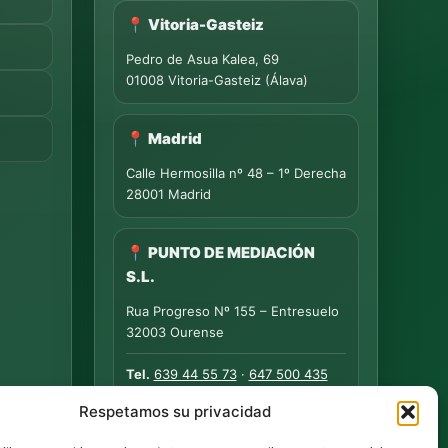
📍 Vitoria-Gasteiz
Pedro de Asua Kalea, 69
01008 Vitoria-Gasteiz (Álava)
📍 Madrid
Calle Hermosilla nº 48 – 1º Derecha
28001 Madrid
📍 PUNTO DE MEDIACIÓN
S.L.
Rua Progreso Nº 155 – Entresuelo
32003 Ourense
Tel.
639 44 55 73
·
647 500 435
Tel.
945 492 491
Respetamos su privacidad
Email
info@esfem.net