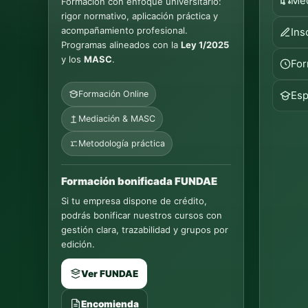
Med
Formación con enfoque universitario:
rigor normativo, aplicación práctica y
acompañamiento profesional.
Ins
Programas alineados con la
Ley 1/2025
y los
MASC
.
For
Formación Online
Esp
Mediación & MASC
Metodología práctica
Formación bonificada FUNDAE
Si tu empresa dispone de crédito,
podrás bonificar nuestros cursos con
gestión clara, trazabilidad y grupos por
edición.
Ver FUNDAE
Encomienda