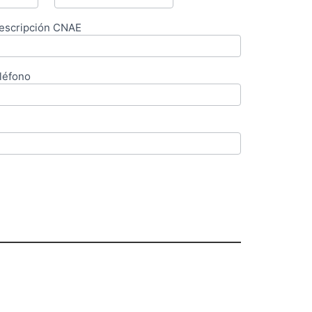
 descripción CNAE
léfono