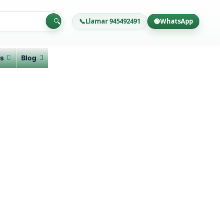
🔍
📞
Llamar 945492491
🟢
WhatsApp
s
Blog