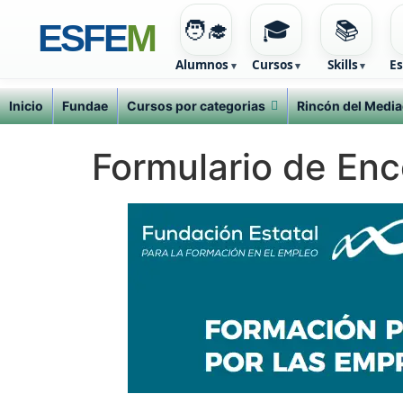
🧑‍🎓
🎓
📚
ESFE
M
Alumnos
Cursos
Skills
Es
Inicio
Fundae
Cursos por categorias
Rincón del Media
Ir
al
contenido
Formulario de En