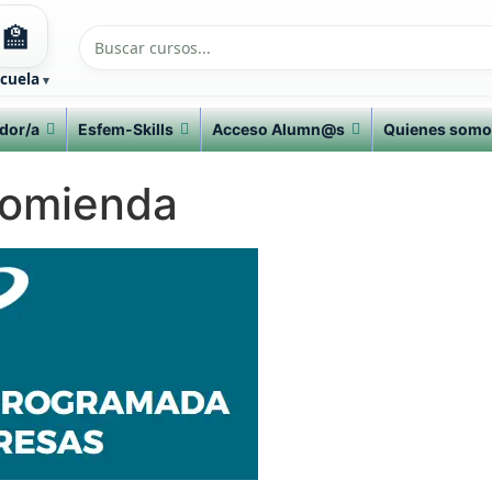
🏫
cuela
dor/a
Esfem-Skills
Acceso Alumn@s
Quienes somo
comienda