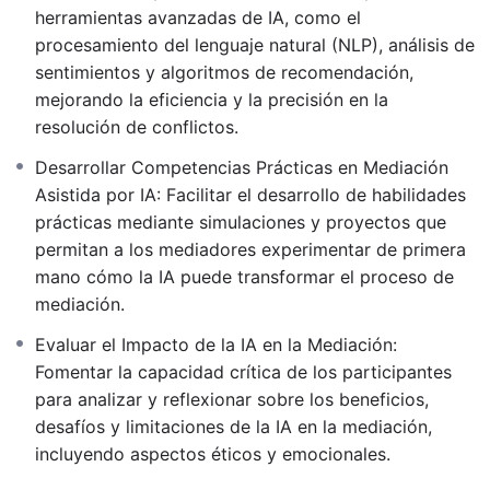
Ministerio de Justicia.
herramientas avanzadas de IA, como el
procesamiento del lenguaje natural (NLP), análisis de
“Los mediadores deberán realizar una o varias
sentimientos y algoritmos de recomendación,
actividades de formación continua en materia de
mejorando la eficiencia y la precisión en la
mediación, al menos cada cinco años, las cuales
resolución de conflictos.
tendrán una duración total mínima de 20 horas.”
Desarrollar Competencias Prácticas en Mediación
Asistida por IA: Facilitar el desarrollo de habilidades
prácticas mediante simulaciones y proyectos que
permitan a los mediadores experimentar de primera
mano cómo la IA puede transformar el proceso de
mediación.
Evaluar el Impacto de la IA en la Mediación:
Fomentar la capacidad crítica de los participantes
para analizar y reflexionar sobre los beneficios,
desafíos y limitaciones de la IA en la mediación,
incluyendo aspectos éticos y emocionales.