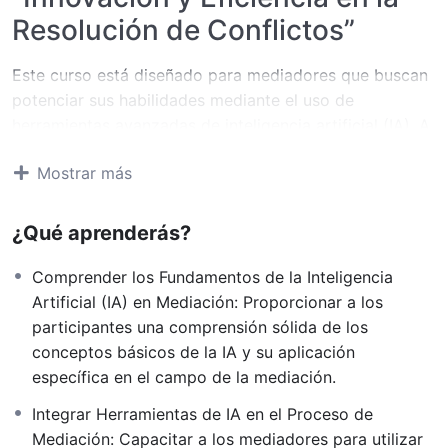
Resolución de Conflictos”
Este curso está diseñado para mediadores que buscan
potenciar sus habilidades mediante el uso de
herramientas avanzadas de inteligencia artificial (IA). A
lo largo del programa, los participantes explorarán
Mostrar más
cómo la IA puede transformar el proceso de mediación,
mejorando la eficiencia, la precisión y la
personalización en la resolución de conflictos.
¿Qué aprenderás?
El curso abarca desde conceptos básicos de IA hasta
Comprender los Fundamentos de la Inteligencia
la implementación práctica en mediación, incluyendo
Artificial (IA) en Mediación: Proporcionar a los
simulaciones, desarrollo de proyectos y análisis de
participantes una comprensión sólida de los
casos reales.
conceptos básicos de la IA y su aplicación
Valido como formación continua de
específica en el campo de la mediación.
los mediadores inscritos en el
Integrar Herramientas de IA en el Proceso de
Registro de Mediadores del
Mediación: Capacitar a los mediadores para utilizar