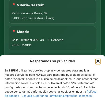
📍 Vitoria-Gasteiz
Pedro de Asua Kalea, 69
01008 Vitoria-Gasteiz (Álava)
📍 Madrid
Calle Hermosilla nº 48 – 1º Derecha
28001 Madrid
📍 PUNTO DE MEDIACIÓN S.L.
Respetamos su privacidad
Rua Progreso Nº 155 – Entresuelo
En
ESFEM
utilizamos cookies propias y de terceros para analizar
32003 Ourense
nuestros servicios pero NUNCA para mostrarle publicidad. Al pulsar el
botón “Aceptar” acepta VD. el uso de estas cookies. Puede obtener más
Tel.
639 44 55 73
·
647 500 435
información sobre las cookies, si pulsa en el botón "Ver preferencias"
Tel.
945 492 491
configurarlas así como rechazarlas en el botón “Configurar”. También
Email
info@esfem.net
puede consultar más información sobre las cookies en nuestra
Política
de cookies – Escuela Superior de Formación Empresarial (esfem.es)