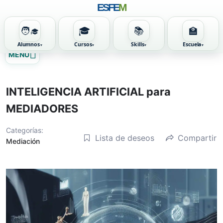
ESFE
M
🧑‍🎓
🎓
📚
🏫
Alumnos
Cursos
Skills
Escuela
Ir
MENU
al
contenido
INTELIGENCIA ARTIFICIAL para
MEDIADORES
Categorías:
Lista de deseos
Compartir
Mediación