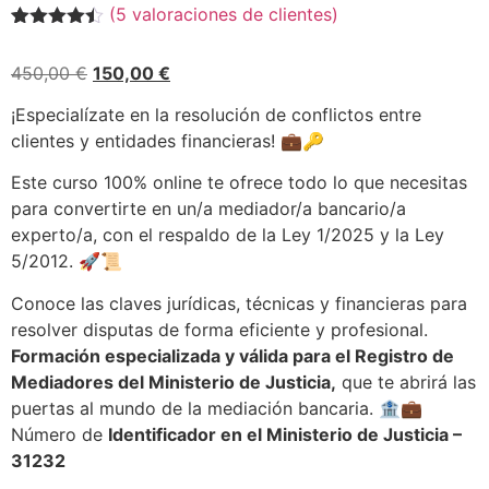
(
5
valoraciones de clientes)
Valorado
5
con
4.40
El
El
450,00
€
150,00
€
de 5 en
base a
precio
precio
valoraciones
¡Especialízate en la resolución de conflictos entre
original
actual
de
clientes y entidades financieras! 💼🔑
clientes
era:
es:
450,00 €.
150,00 €.
Este curso 100% online te ofrece todo lo que necesitas
para convertirte en un/a mediador/a bancario/a
experto/a, con el respaldo de la Ley 1/2025 y la Ley
5/2012. 🚀📜
Conoce las claves jurídicas, técnicas y financieras para
resolver disputas de forma eficiente y profesional.
Formación especializada y válida para el Registro de
Mediadores del Ministerio de Justicia,
que te abrirá las
puertas al mundo de la mediación bancaria. 🏦💼
Número de
Identificador en el Ministerio de Justicia –
31232