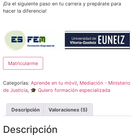
¡Da el siguiente paso en tu carrera y prepárate para
hacer la diferencia!
Mediación
Matricularme
Bancaria
1/2025:
Estrategias
y
Categorías:
Aprende en tu móvil
,
Mediación - Ministerio
Soluciones
cantidad
de Justicia
,
🎓 Quiero formación especializada
Descripción
Valoraciones (5)
Descripción