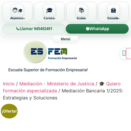
🧑‍🎓
🎓
📚
🏫
Alumnos
Cursos
Guías
Escuela
📞
Llamar 945492491
🟢
WhatsApp
Ir
al
contenido
Inicio
/
Mediación - Ministerio de Justicia
/
🎓 Quiero
formación especializada
/ Mediación Bancaria 1/2025:
Estrategias y Soluciones
¡Oferta!