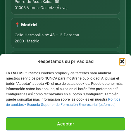
Pedro de Asua Kalea, 69
01008 Vitoria-Gasteiz (Álava)
📍 Madrid
Calle Hermosilla nº 48 – 1º Derecha
28001 Madrid
📍 PUNTO DE MEDIACIÓN S.L.
Respetamos su privacidad
Rua Progreso Nº 155 – Entresuelo
En
ESFEM
utilizamos cookies propias y de terceros para analizar
32003 Ourense
nuestros servicios pero NUNCA para mostrarle publicidad. Al pulsar el
botón “Aceptar” acepta VD. el uso de estas cookies. Puede obtener más
Tel.
639 44 55 73
·
647 500 435
información sobre las cookies, si pulsa en el botón "Ver preferencias"
Tel.
945 492 491
configurarlas así como rechazarlas en el botón “Configurar”. También
Email
info@esfem.net
puede consultar más información sobre las cookies en nuestra
Política
de cookies – Escuela Superior de Formación Empresarial (esfem.es)
Atención online en toda España · Respuesta ágil por
WhatsApp y correo.
Aceptar