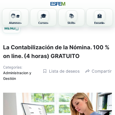
ESFE
M
🧑‍🎓
🎓
📚
🏫
Alumnos
Cursos
Skills
Escuela
Ir
MENU
al
contenido
La Contabilización de la Nómina. 100 %
on line. (4 horas) GRATUITO
Categorías:
Lista de deseos
Compartir
Administracion y
Gestión