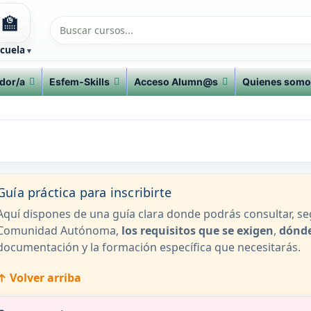
🏫
cuela
dor/a
Esfem-Skills
Acceso Alumn@s
Quienes somo
Guía práctica para inscribirte
Aquí dispones de una guía clara donde podrás consultar, s
Comunidad Autónoma,
los requisitos que se exigen
,
dónde
documentación y la formación específica que necesitarás.
↑ Volver arriba