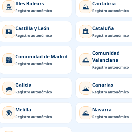
Illes Balears
Cantabria
🏝️
⛰️
Registro autonómico
Registro autonómico
Castilla y León
Cataluña
🏰
🏛️
Registro autonómico
Registro autonómico
Comunidad
Comunidad de Madrid
🏙️
🌅
Valenciana
Registro autonómico
Registro autonómico
Galicia
Canarias
🌧️
🌋
Registro autonómico
Registro autonómico
Melilla
Navarra
🌍
🌄
Registro autonómico
Registro autonómico