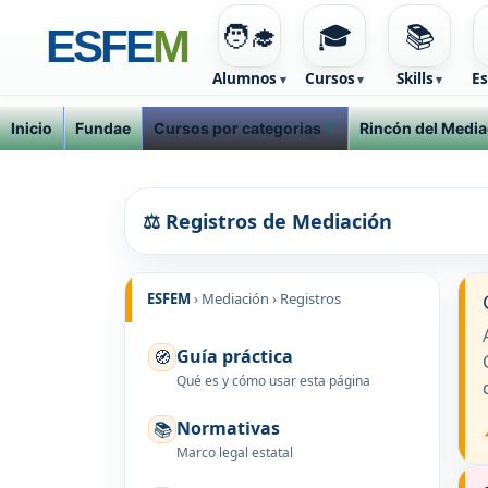
🧑‍🎓
🎓
📚
ESFE
M
Alumnos
Cursos
Skills
Es
Inicio
Fundae
Cursos por categorias
Rincón del Media
Ir
al
contenido
⚖️ Registros de Mediación
ESFEM
› Mediación › Registros
Guía práctica
🧭
Qué es y cómo usar esta página
Normativas
📚
Marco legal estatal