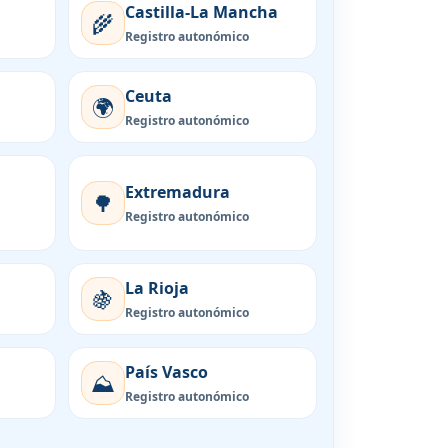
Castilla-La Mancha
🌾
Registro autonómico
Ceuta
🌍
Registro autonómico
Extremadura
🌳
Registro autonómico
La Rioja
🍇
Registro autonómico
País Vasco
⛰️
Registro autonómico