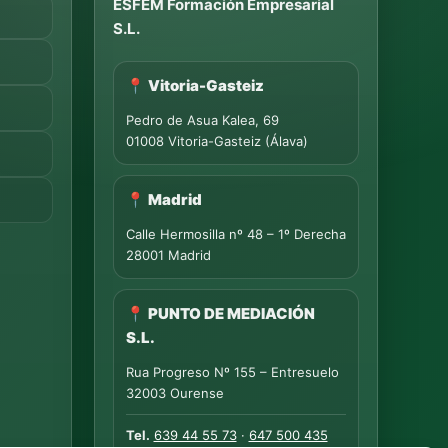
ESFEM Formación Empresarial
S.L.
📍 Vitoria-Gasteiz
Pedro de Asua Kalea, 69
01008 Vitoria-Gasteiz (Álava)
📍 Madrid
Calle Hermosilla nº 48 – 1º Derecha
28001 Madrid
📍 PUNTO DE MEDIACIÓN
S.L.
Rua Progreso Nº 155 – Entresuelo
32003 Ourense
Tel.
639 44 55 73
·
647 500 435