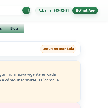
🔍
📞
Llamar 945492491
🟢
WhatsApp
s
Blog
Lectura recomendada
egún normativa vigente en cada
 y cómo inscribirte
, así como la