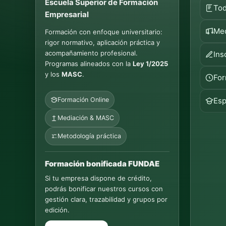
Escuela Superior de Formación
Tod
Empresarial
Med
Formación con enfoque universitario:
rigor normativo, aplicación práctica y
acompañamiento profesional.
Ins
Programas alineados con la
Ley 1/2025
y los
MASC
.
For
Formación Online
Esp
Mediación & MASC
Metodología práctica
Formación bonificada FUNDAE
Si tu empresa dispone de crédito,
podrás bonificar nuestros cursos con
gestión clara, trazabilidad y grupos por
edición.