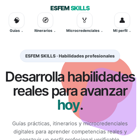
ESFEM
SKILLS
🧠
🧭
🏅
👤
Guias
Itinerarios
Microcredenciales
Mi perfil
ESFEM SKILLS · Habilidades profesionales
Desarrolla habilidades
reales para avanzar
hoy
.
Guías prácticas, itinerarios y microcredenciales
digitales para aprender competencias reales y
construir un perfil profesional verificable.