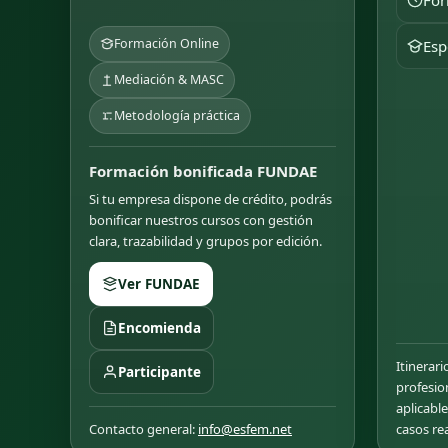
For
Formación Online
Esp
Mediación & MASC
Metodología práctica
Formación bonificada FUNDAE
Si tu empresa dispone de crédito, podrás
bonificar nuestros cursos con gestión
clara, trazabilidad y grupos por edición.
Ver FUNDAE
Encomienda
Itinerari
Participante
profesio
aplicabl
Contacto general:
info@esfem.net
casos rea