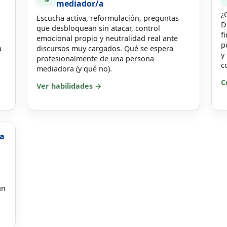
mediador/a
¿
Escucha activa, reformulación, preguntas
D
que desbloquean sin atacar, control
f
emocional propio y neutralidad real ante
p
a
discursos muy cargados. Qué se espera
y
profesionalmente de una persona
c
mediadora (y qué no).
C
Ver habilidades →
sa
un