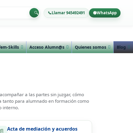
🔍
📞
Llamar 945492491
🟢
WhatsApp
fem-Skills
Acceso Alumn@s
Quienes somos
Blog
 acompañar a las partes sin juzgar, cómo
da tanto para alumnado en formación como
 interno.
Acta de mediación y acuerdos
📄