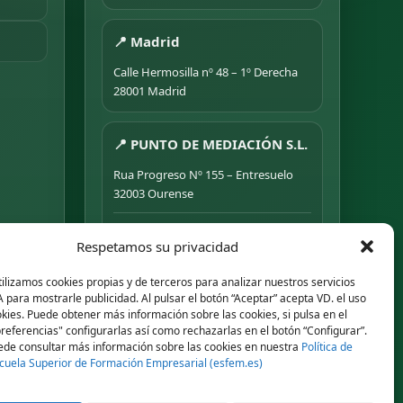
📍 Madrid
Calle Hermosilla nº 48 – 1º Derecha
28001 Madrid
📍 PUNTO DE MEDIACIÓN S.L.
Rua Progreso Nº 155 – Entresuelo
32003 Ourense
Tel.
639 44 55 73
·
647 500 435
Respetamos su privacidad
Tel.
945 492 491
Email
info@esfem.net
ilizamos cookies propias y de terceros para analizar nuestros servicios
ara mostrarle publicidad. Al pulsar el botón “Aceptar” acepta VD. el uso
kies. Puede obtener más información sobre las cookies, si pulsa en el
referencias" configurarlas así como rechazarlas en el botón “Configurar”.
de consultar más información sobre las cookies en nuestra
Política de
 y la
scuela Superior de Formación Empresarial (esfem.es)
ción
Atención online en toda España ·
Respuesta ágil por WhatsApp y correo.