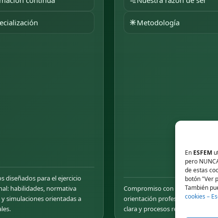
mación continua
Nuestra razón de ser
ecialización
Metodología
En
ESFEM
ut
pero NUNCA p
de estas coo
os diseñados para el ejercicio
botón "Ver p
También pue
nal: habilidades, normativa
Compromiso con la transparencia
cookies – E
e y simulaciones orientadas a
orientación profesional: informa
les.
clara y procesos responsables.