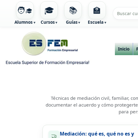
🧑‍🎓
🎓
📚
🏫
Alumnos
Cursos
Guías
Escuela
Ir
al
contenido
Inicio
Técnicas de mediación civil, familiar, 
documentar el acuerdo y cómo protegerte
para per
Mediación: qué es, qué no es y
🤝