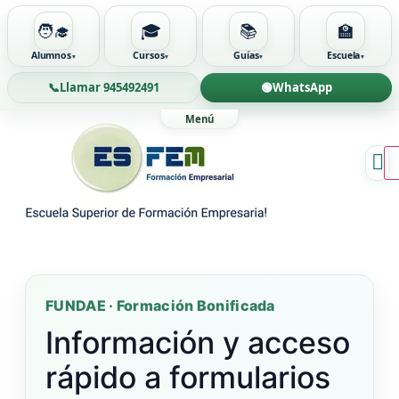
🧑‍🎓
🎓
📚
🏫
Alumnos
Cursos
Guías
Escuela
📞
Llamar 945492491
🟢
WhatsApp
Ir
al
contenido
FUNDAE · Formación Bonificada
Información y acceso
rápido a formularios