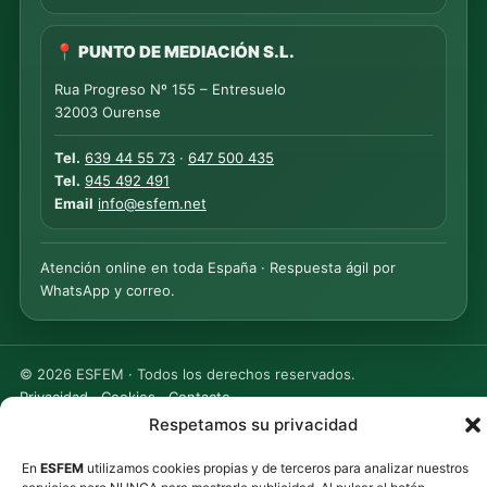
📍 PUNTO DE MEDIACIÓN S.L.
Rua Progreso Nº 155 – Entresuelo
32003 Ourense
Tel.
639 44 55 73
·
647 500 435
Tel.
945 492 491
Email
info@esfem.net
Atención online en toda España · Respuesta ágil por
WhatsApp y correo.
©
2026
ESFEM · Todos los derechos reservados.
Privacidad
·
Cookies
·
Contacto
Respetamos su privacidad
En
ESFEM
utilizamos cookies propias y de terceros para analizar nuestros