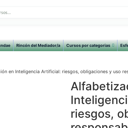
undae
Rincón del Mediador/a
Cursos por categorias
Esf
ión en Inteligencia Artificial: riesgos, obligaciones y uso 
Alfabetiza
Inteligenci
riesgos, o
responsab