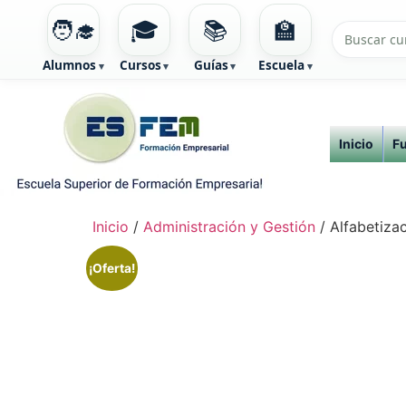
🧑‍🎓
🎓
📚
🏫
Alumnos
Cursos
Guías
Escuela
Ir
al
contenido
Inicio
F
Inicio
/
Administración y Gestión
/ Alfabetizac
¡Oferta!