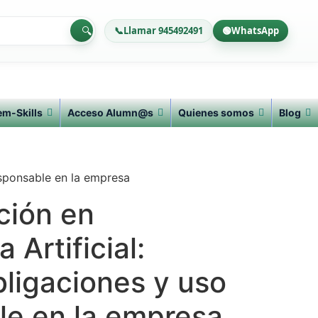
🔍
📞
Llamar 945492491
🟢
WhatsApp
em-Skills
Acceso Alumn@s
Quienes somos
Blog
responsable en la empresa
ción en
a Artificial:
bligaciones y uso
le en la empresa