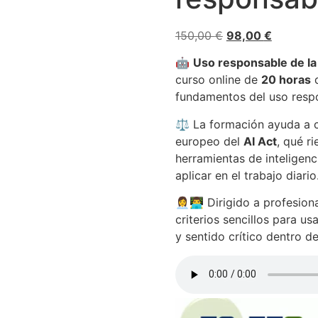
El
El
150,00
€
98,00
€
precio
precio
🤖
Uso responsable de la 
original
actual
curso online de
20 horas
q
era:
es:
fundamentos del uso respon
150,00 €.
98,00 €.
⚖️ La formación ayuda a 
europeo del
AI Act
, qué r
herramientas de inteligenc
aplicar en el trabajo diario
👩‍💼👨‍💻 Dirigido a profesi
criterios sencillos para u
y sentido crítico dentro de