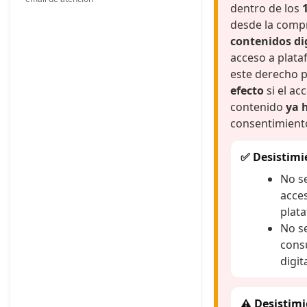
dentro de los
desde la compr
contenidos di
acceso a plata
este derecho 
efecto
si el ac
contenido
ya 
consentimient
✅ Desistimi
No se
acces
plat
No s
cons
digit
⚠️ Desisti