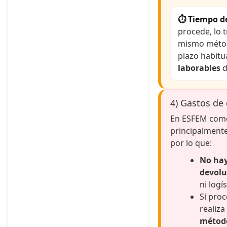
⏱ Tiempo d
procede, lo 
mismo métod
plazo habitu
laborables
d
4) Gastos de
En ESFEM come
principalment
por lo que:
No hay
devolu
ni logís
Si pro
realiza
métod