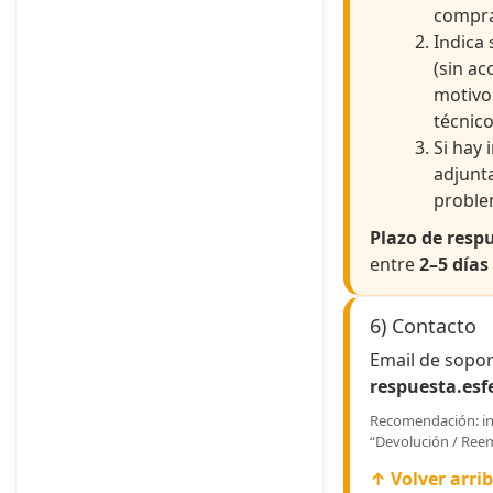
compra
Indica 
(sin ac
motivo 
técnico
Si hay 
adjunt
proble
Plazo de resp
entre
2–5 días
6) Contacto
Email de sopor
respuesta.es
Recomendación: in
“Devolución / Reem
↑ Volver arri