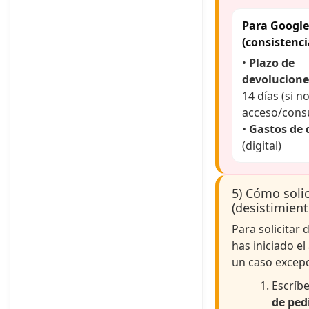
Para Googl
(consistenci
•
Plazo de
devolucione
14 días (si n
acceso/consu
•
Gastos de 
(digital)
5) Cómo solic
(desistimient
Para solicitar 
has iniciado el
un caso excepc
Escríb
de ped