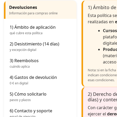
1) Ámbito de
Devoluciones
Información para compras online
Esta política s
realizadas en
1) Ámbito de aplicación
Cursos
qué cubre esta política
plataf
digitale
2) Desistimiento (14 días)
Produc
y excepción digital
(mater
3) Reembolsos
acceso
cuándo aplica
Nota: si en la fich
indican condicione
4) Gastos de devolución
esas condiciones.
0 € en digital
2) Derecho d
5) Cómo solicitarlo
días) y conte
pasos y plazos
Con carácter g
6) Contacto y soporte
ejercer el
dere
email de atención