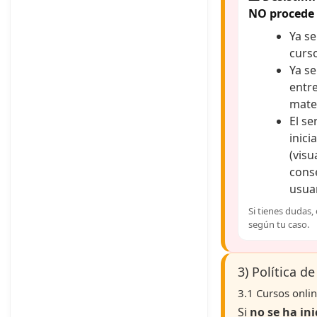
NO procede
Ya se
curso
Ya se
entr
mater
El se
inici
(visu
cons
usuar
Si tienes dudas,
según tu caso.
3) Política d
3.1 Cursos onlin
Si
no se ha in