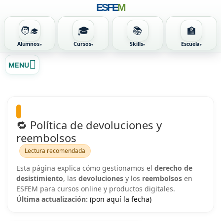
ESFE
M
🧑‍🎓
🎓
📚
🏫
Alumnos
Cursos
Skills
Escuela
Ir
MENU
al
contenido
🔁 Política de devoluciones y
reembolsos
Lectura recomendada
Esta página explica cómo gestionamos el
derecho de
desistimiento
, las
devoluciones
y los
reembolsos
en
ESFEM para cursos online y productos digitales.
Última actualización:
(pon aquí la fecha)