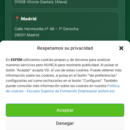
01008 Vitoria-Gasteiz (Álava)
📍 Madrid
Calle Hermosilla nº 48 – 1º Derecha
28001 Madrid
Respetamos su privacidad
📍 PUNTO DE MEDIACIÓN S.L.
En
ESFEM
utilizamos cookies propias y de terceros para analizar
Rua Progreso Nº 155 – Entresuelo
nuestros servicios pero NUNCA para mostrarle publicidad. Al pulsar el
32003 Ourense
botón “Aceptar” acepta VD. el uso de estas cookies. Puede obtener más
información sobre las cookies, si pulsa en el botón "Ver preferencias"
Tel.
639 44 55 73
·
647 500 435
configurarlas así como rechazarlas en el botón “Configurar”. También
puede consultar más información sobre las cookies en nuestra
Política
Tel.
945 492 491
de cookies – Escuela Superior de Formación Empresarial (esfem.es)
Email
info@esfem.net
Atención online en toda España · Respuesta ágil por
Aceptar
WhatsApp y correo.
Denegar