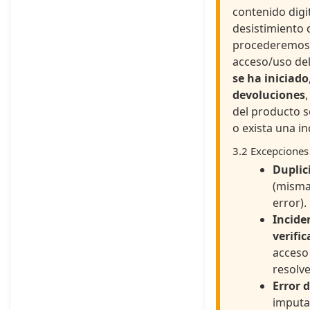
contenido digit
desistimiento
procederemos
acceso/uso del
se ha iniciado
devoluciones
,
del producto s
o exista una in
3.2 Excepciones
Duplic
(misma
error).
Incide
verific
acceso
resolve
Error 
imputab