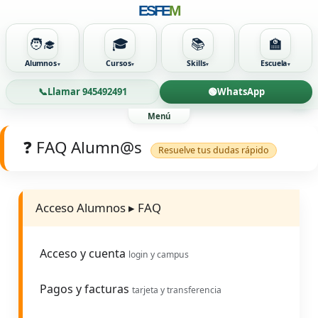
ESFE
M
🧑‍🎓
🎓
📚
🏫
Alumnos
Cursos
Skills
Escuela
Ir
📞
Llamar 945492491
🟢
WhatsApp
al
contenido
❓ FAQ Alumn@s
Resuelve tus dudas rápido
Acceso Alumnos ▸ FAQ
Acceso y cuenta
login y campus
Pagos y facturas
tarjeta y transferencia