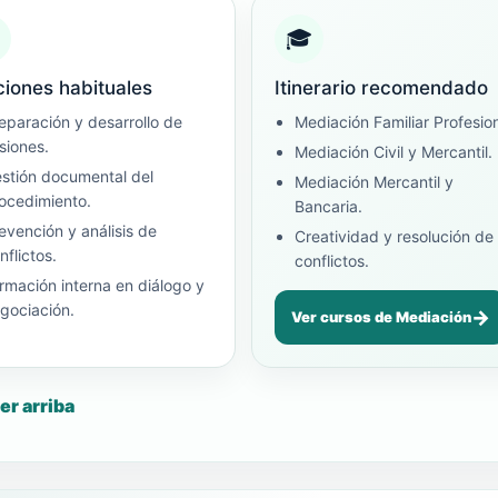
🎓
ciones habituales
Itinerario recomendado
eparación y desarrollo de
Mediación Familiar Profesion
siones.
Mediación Civil y Mercantil.
stión documental del
Mediación Mercantil y
ocedimiento.
Bancaria.
evención y análisis de
Creatividad y resolución de
nflictos.
conflictos.
rmación interna en diálogo y
gociación.
→
Ver cursos de Mediación
er arriba