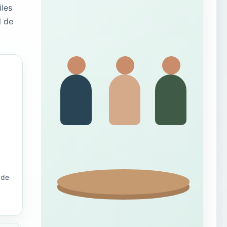
iles
l de
 de