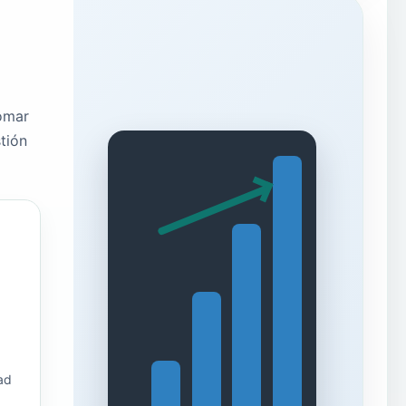
tomar
tión
ad