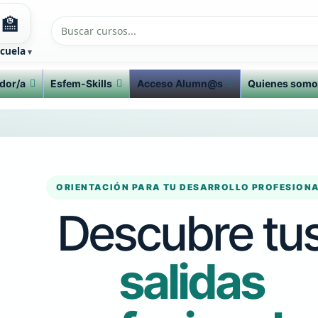
🏫
cuela
dor/a
Esfem-Skills
Acceso Alumn@s
Quienes somo
ORIENTACIÓN PARA TU DESARROLLO PROFESION
Descubre tu
salidas