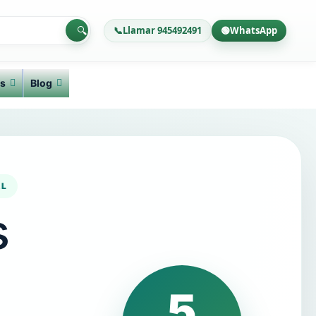
🔍
📞
Llamar 945492491
🟢
WhatsApp
s
Blog
AL
s
5