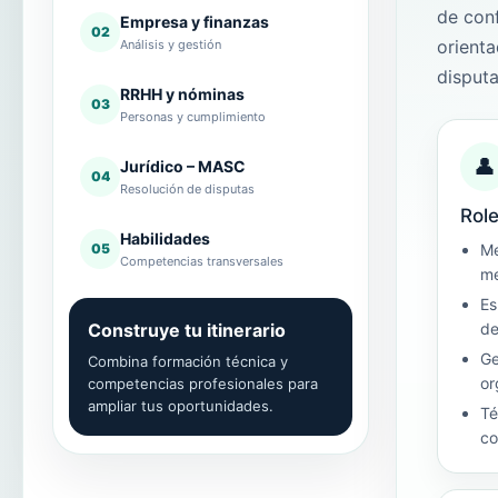
de conf
Empresa y finanzas
02
orienta
Análisis y gestión
disputa
RRHH y nóminas
03
Personas y cumplimiento
👤
Jurídico – MASC
04
Resolución de disputas
Role
Habilidades
05
Me
Competencias transversales
me
Es
Construye tu itinerario
de
Ge
Combina formación técnica y
or
competencias profesionales para
ampliar tus oportunidades.
Té
co