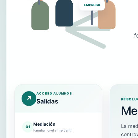
EMPRESA
f
ACCESO ALUMNOS
↗
RESOLU
Salidas
Me
Mediación
La med
01
Familiar, civil y mercantil
contro