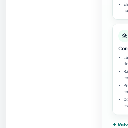
Em
co
🛠
Com
Le
de
Ra
ec
Pr
co
Co
es
↑ Volv