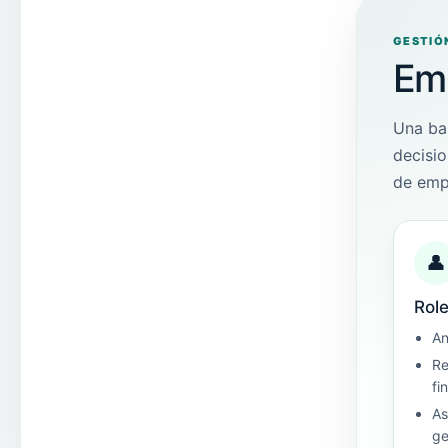
GESTIÓ
Emp
Una ba
decisio
de empr
👤
Role
An
Re
fi
As
ge