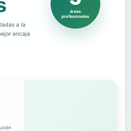
s
áreas
profesionales
ladas a la
mejor encaja
ución