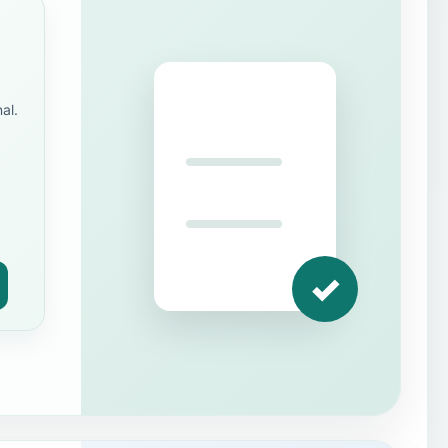
al.
✓