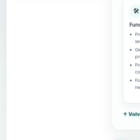
🛠
Fun
Pr
se
Ge
pr
Pr
co
Fo
ne
↑ Volv