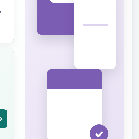
ad
al
.
→
✓