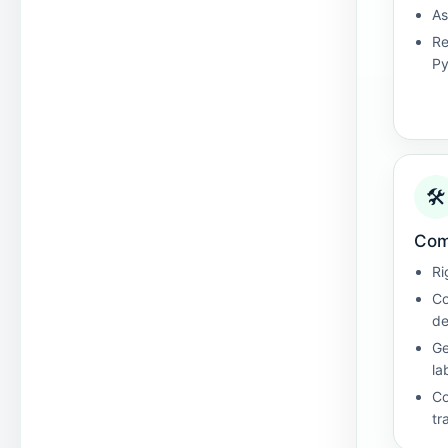
As
Re
P
🛠
Com
Ri
Co
de
Ge
la
Co
tr