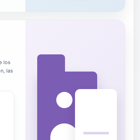
e los
n, las