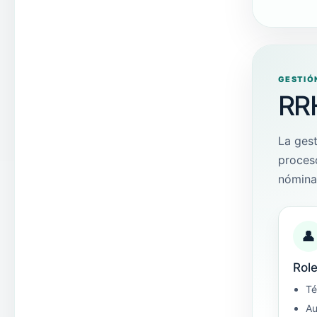
GESTIÓ
RR
La gest
proceso
nóminas
👤
Role
Té
Au