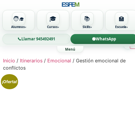
ESFE
M
🧑‍🎓
🎓
📚
🏫
Alumnos
Cursos
Skills
Escuela
📞
Llamar 945492491
🟢
WhatsApp
Ir
al
contenido
Inicio
/
Itinerarios
/
Emocional
/ Gestión emocional de
conflictos
¡Oferta!