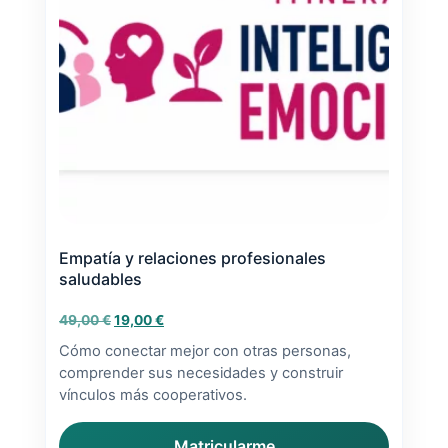
Empatía y relaciones profesionales
saludables
El
El
49,00
€
19,00
€
precio
precio
Cómo conectar mejor con otras personas,
original
actual
comprender sus necesidades y construir
era:
es:
vínculos más cooperativos.
49,00 €.
19,00 €.
Matricularme