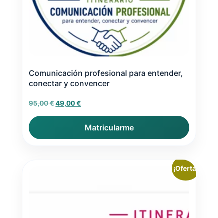
Comunicación profesional para entender,
conectar y convencer
El
El
95,00
€
49,00
€
precio
precio
original
actual
Matricularme
era:
es:
95,00 €.
49,00 €.
¡Oferta!