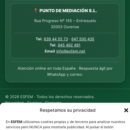
📍 PUNTO DE MEDIACIÓN S.L.
Rua Progreso Nº 155 – Entresuelo
32003 Ourense
Tel.
639 44 55 73
·
647 500 435
Tel.
945 492 491
Email
info@esfem.net
Atención online en toda España · Respuesta ágil por
WhatsApp y correo.
©
2026
ESFEM · Todos los derechos reservados.
Privacidad
·
Cookies
·
Contacto
Respetamos su privacidad
En
ESFEM
utilizamos cookies propias y de terceros para analizar nuestros
servicios pero NUNCA para mostrarle publicidad. Al pulsar el botón