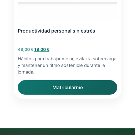
Productividad personal sin estrés
El
El
49,00
€
19,00
€
precio
precio
Hábitos para trabajar mejor, evitar la sobrecarga
original
actual
y mantener un ritmo sostenible durante la
era:
es:
jornada.
49,00 €.
19,00 €.
Matricularme