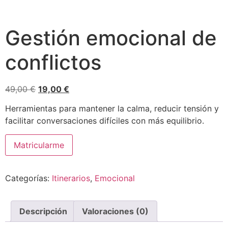
Gestión emocional de
conflictos
El
El
49,00
€
19,00
€
precio
precio
Herramientas para mantener la calma, reducir tensión y
original
actual
facilitar conversaciones difíciles con más equilibrio.
era:
es:
49,00 €.
19,00 €.
Gestión
Matricularme
emocional
de
conflictos
cantidad
Categorías:
Itinerarios
,
Emocional
Descripción
Valoraciones (0)