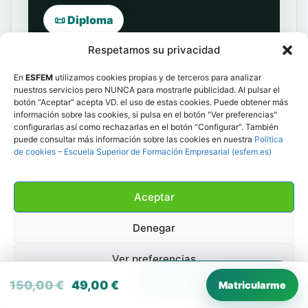
📜 Diploma
Respetamos su privacidad
Formación continua
para mediadores/as
En
ESFEM
utilizamos cookies propias y de terceros para analizar
nuestros servicios pero NUNCA para mostrarle publicidad. Al pulsar el
botón “Aceptar” acepta VD. el uso de estas cookies. Puede obtener más
información sobre las cookies, si pulsa en el botón "Ver preferencias"
Este diploma te permitirá acreditar tu
configurarlas así como rechazarlas en el botón “Configurar”. También
formación continua y facilitar la
puede consultar más información sobre las cookies en nuestra
Política
de cookies – Escuela Superior de Formación Empresarial (esfem.es)
renovación de tu inscripción en el
Registro de Mediadores del Ministerio
de Justicia.
Aceptar
Denegar
Además, incorpora un código QR de
verificación que permite comprobar la
Ver preferencias
autenticidad del diploma de forma
💬
Habla con una asesora
El precio original era: 150,00 €.
El precio actual es: 49,00 €.
150,00
€
49,00
€
Matricularme
inmediata.
Política de cookies
Política de privacidad