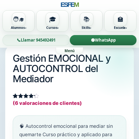
ESFE
M
🧑‍🎓
🎓
📚
🏫
Alumnos
Cursos
Skills
Escuela
📞
Llamar 945492491
🟢
WhatsApp
Gestión EMOCIONAL y
AUTOCONTROL del
Mediador
(
6
valoraciones de clientes)
Valorado
6
con
4.17
de 5 en
base a
valoraciones
🧠 Autocontrol emocional para mediar sin
de
clientes
quemarte Curso práctico y aplicado para