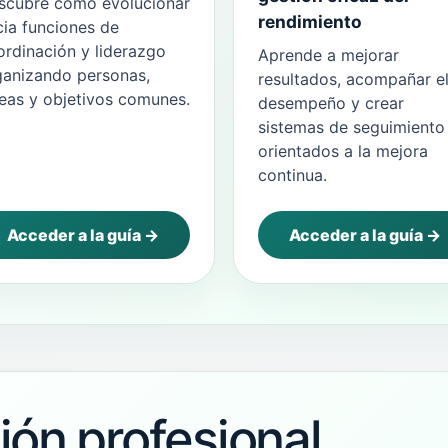
scubre cómo evolucionar
rendimiento
cia funciones de
ordinación y liderazgo
Aprende a mejorar
ganizando personas,
resultados, acompañar e
reas y objetivos comunes.
desempeño y crear
sistemas de seguimiento
orientados a la mejora
continua.
Acceder a la guía →
Acceder a la guía →
ón profesional