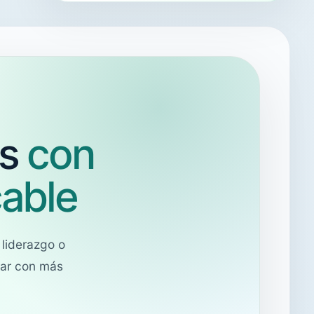
os
con
cable
liderazgo o
erar con más