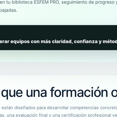
 en tu biblioteca ESFEM PRO, seguimiento de progreso
bajadas.
iderar equipos con más claridad, confianza y méto
que una formación o
stán diseñados para desarrollar competencias concretas
, una evaluación final y una certificación profesional ver