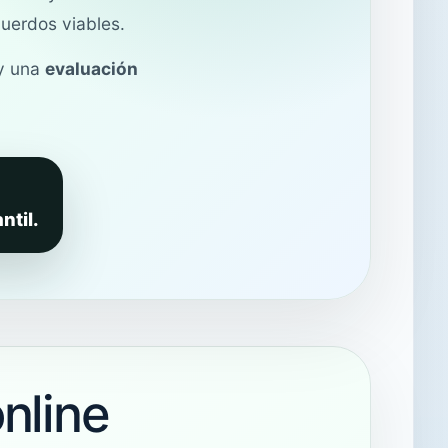
cuerdos viables.
 y una
evaluación
ntil.
nline