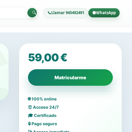
🔍
📞
Llamar 945492491
🟢
WhatsApp
59,00
€
ificado
Matricularme
🌐 100% online
⏰ Acceso 24/7
🎓 Certificado
🔒 Pago seguro
🚀 Acceso inmediato