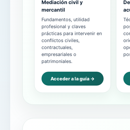
Mediación civil y
De
mercantil
ac
Fundamentos, utilidad
Té
profesional y claves
pos
prácticas para intervenir en
con
conflictos civiles,
ori
contractuales,
op
empresariales o
pos
patrimoniales.
Acceder a la guía →