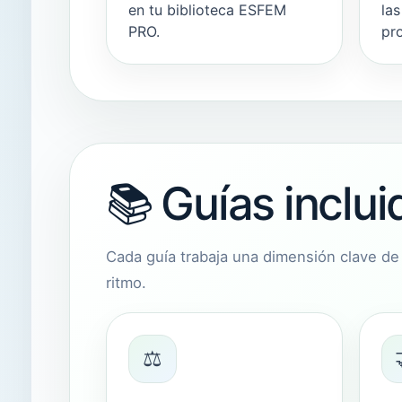
en tu biblioteca ESFEM
la
PRO.
pr
📚 Guías inclu
Cada guía trabaja una dimensión clave de 
ritmo.
⚖️