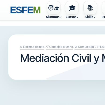
🧑‍🎓
🎓
📚
ESFE
M
Alumnos
Cursos
Skills
Es
⚖️ Normas de uso
💡 Consejos alumno
🤝 Comunidad ESFEM
•
•
Mediación Civil y 