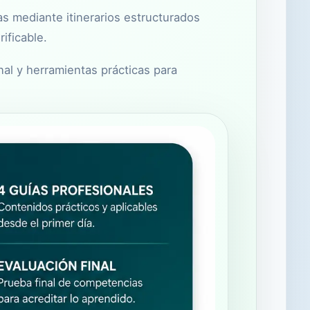
 mediante itinerarios estructurados
ificable.
nal y herramientas prácticas para