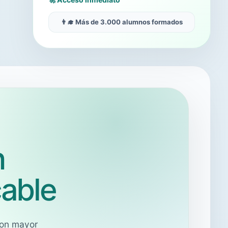
👨‍🎓 Más de 3.000 alumnos formados
n
cable
con mayor