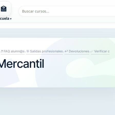
🏫
cuela
❓ FAQ alumn@s
🎯 Salidas profesionales
↩️ Devoluciones
✅ Verificar cert
•
•
•
•
Mercantil