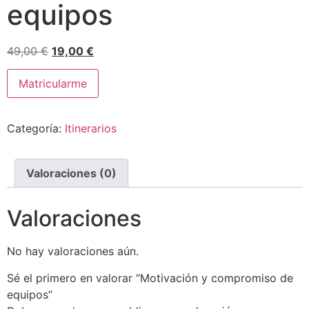
equipos
El
El
49,00
€
19,00
€
precio
precio
Motivación
original
actual
Matricularme
y
compromiso
era:
es:
de
49,00 €.
19,00 €.
equipos
Categoría:
Itinerarios
cantidad
Valoraciones (0)
Valoraciones
No hay valoraciones aún.
Sé el primero en valorar “Motivación y compromiso de
equipos”