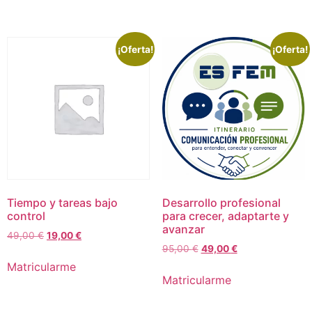
era:
es:
era:
es:
49,00 €.
19,00 €.
49,00 €.
19,00 €.
¡Oferta!
¡Oferta!
Tiempo y tareas bajo
Desarrollo profesional
control
para crecer, adaptarte y
avanzar
El
El
49,00
€
19,00
€
El
El
precio
precio
95,00
€
49,00
€
precio
precio
original
actual
Matricularme
original
actual
era:
es:
Matricularme
era:
es:
49,00 €.
19,00 €.
95,00 €.
49,00 €.