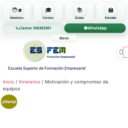
🧑‍🎓
🎓
📚
🏫
Alumnos
Cursos
Guías
Escuela
📞
Llamar 945492491
🟢
WhatsApp
Ir
al
contenido
Inicio
/
Itinerarios
/ Motivación y compromiso de
equipos
¡Oferta!