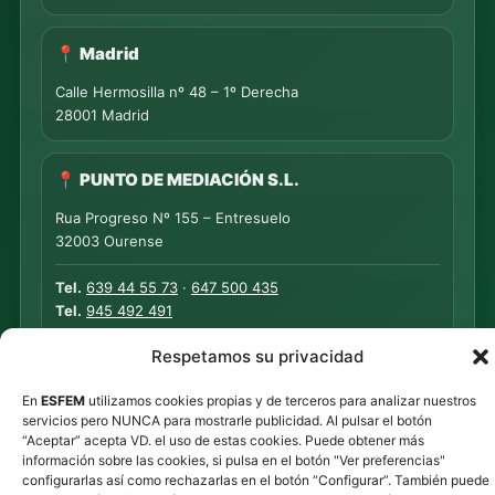
📍 Madrid
Calle Hermosilla nº 48 – 1º Derecha
28001 Madrid
📍 PUNTO DE MEDIACIÓN S.L.
Rua Progreso Nº 155 – Entresuelo
32003 Ourense
Tel.
639 44 55 73
·
647 500 435
Tel.
945 492 491
Email
info@esfem.net
Respetamos su privacidad
Atención online en toda España · Respuesta ágil por
En
ESFEM
utilizamos cookies propias y de terceros para analizar nuestros
servicios pero NUNCA para mostrarle publicidad. Al pulsar el botón
WhatsApp y correo.
“Aceptar” acepta VD. el uso de estas cookies. Puede obtener más
información sobre las cookies, si pulsa en el botón "Ver preferencias"
configurarlas así como rechazarlas en el botón “Configurar”. También puede