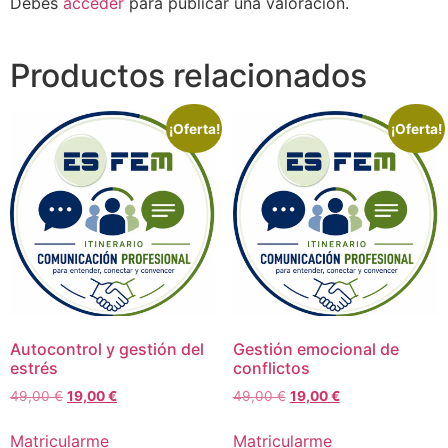
Debes
acceder
para publicar una valoración.
Productos relacionados
¡Oferta!
¡Oferta!
Autocontrol y gestión del
Gestión emocional de
estrés
conflictos
El
El
El
El
49,00
€
19,00
€
49,00
€
19,00
€
precio
precio
precio
precio
original
actual
original
actual
Matricularme
Matricularme