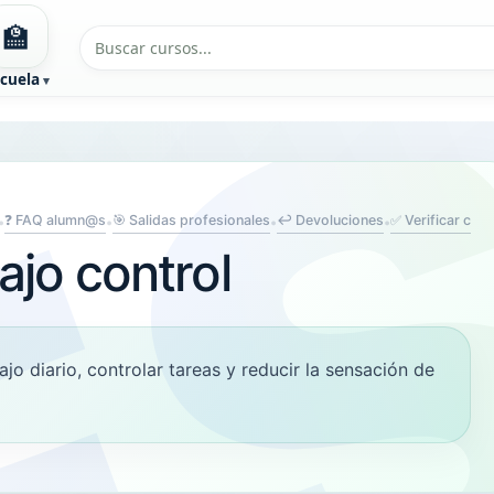
🏫
cuela
❓ FAQ alumn@s
🎯 Salidas profesionales
↩️ Devoluciones
✅ Verificar cert
•
•
•
•
ajo control
ajo diario, controlar tareas y reducir la sensación de