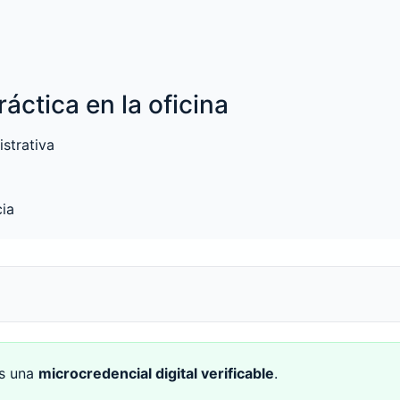
áctica en la oficina
strativa
cia
ás una
microcredencial digital verificable
.