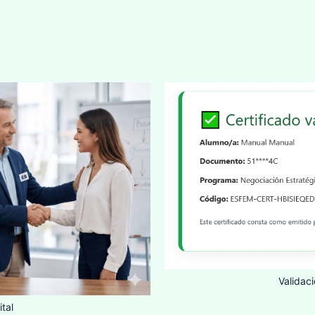
Validac
tal