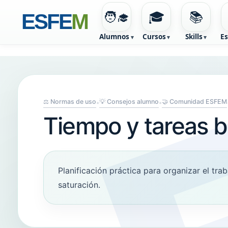
🧑‍🎓
🎓
📚
ESFE
M
Alumnos
Cursos
Skills
Es
⚖️ Normas de uso
💡 Consejos alumno
🤝 Comunidad ESFEM
•
•
Tiempo y tareas b
Planificación práctica para organizar el trab
saturación.