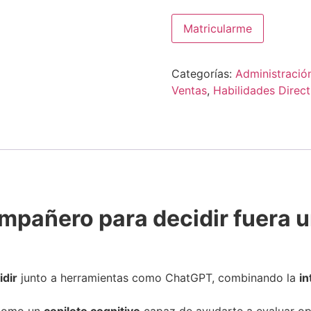
Toma
Matricularme
de
decisiones
inteligentes:
humanos
Categorías:
Administració
+
IA
Ventas
,
Habilidades Direct
cantidad
ompañero para decidir fuera u
idir
junto a herramientas como ChatGPT, combinando la
in
l como un
copiloto cognitivo
capaz de ayudarte a evaluar opc