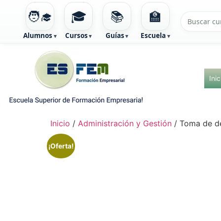
🧑‍🎓
🎓
📚
🏫
Alumnos
Cursos
Guías
Escuela
Ir
al
contenido
Inic
Inicio
/
Administración y Gestión
/ Toma de de
¡Oferta!