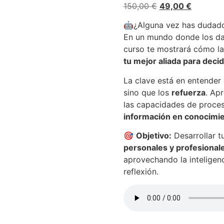
El
El
150,00
€
49,00
€
de 5 en
base a
precio
precio
valoraciones
🤖¿Alguna vez has dudado 
original
actual
de
En un mundo donde los dat
clientes
era:
es:
curso te mostrará cómo l
150,00 €.
49,00 €.
tu mejor aliada para decid
La clave está en entender
sino que los
refuerza
. Ap
las capacidades de proces
información en conocimie
🎯
Objetivo:
Desarrollar 
personales y profesionale
aprovechando la inteligen
reflexión.