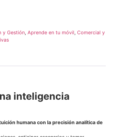
n y Gestión
,
Aprende en tu móvil
,
Comercial y
ivas
na inteligencia
tuición humana con la precisión analítica de
iones, anticipar escenarios y tomar