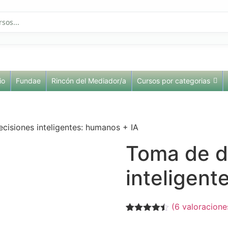
io
Fundae
Rincón del Mediador/a
Cursos por categorias
cisiones inteligentes: humanos + IA
Toma de d
inteligent
(
6
valoraciones
Valorado
5
con
4.40