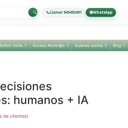
🔍
📞
Llamar 945492491
🟢
WhatsApp
Esfem-Skills
Acceso Alumn@s
Quienes somos
Blog
ecisiones
es: humanos + IA
 de clientes)