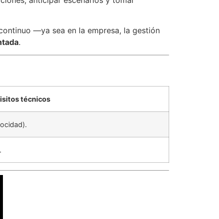
continuo —ya sea en la empresa, la gestión
ntada
.
isitos técnicos
locidad).
.