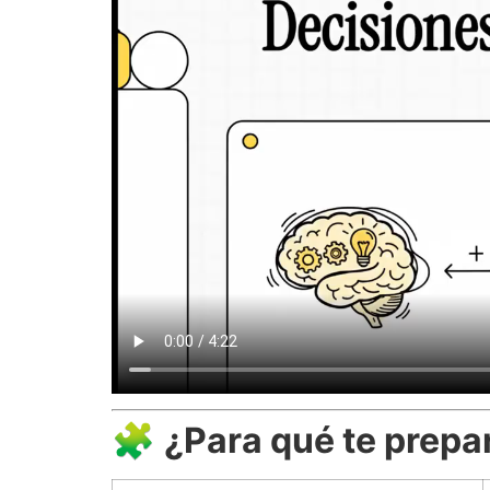
🧩
¿Para qué te prepa