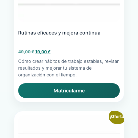
Rutinas eficaces y mejora continua
El
El
49,00
€
19,00
€
precio
precio
Cómo crear hábitos de trabajo estables, revisar
original
actual
resultados y mejorar tu sistema de
era:
es:
organización con el tiempo.
49,00 €.
19,00 €.
Matricularme
¡Oferta!