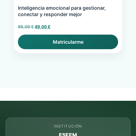
Inteligencia emocional para gestionar,
conectar y responder mejor
El
El
95,00
€
49,00
€
precio
precio
original
actual
Matricularme
era:
es:
95,00 €.
49,00 €.
INSTITUCIÓN
ESFEM