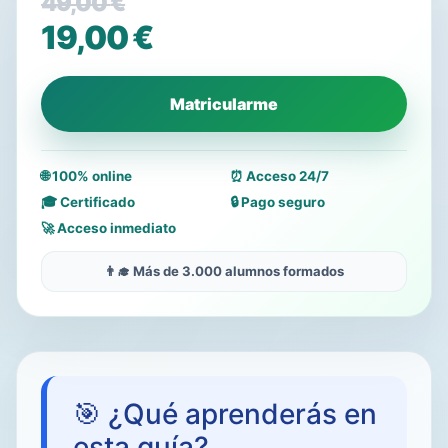
49,00
€
El
19,00
€
precio
El
original
precio
Matricularme
era:
actual
49,00 €.
es:
🌐 100% online
⏰ Acceso 24/7
19,00 €.
🎓 Certificado
🔒 Pago seguro
🚀 Acceso inmediato
👨‍🎓 Más de 3.000 alumnos formados
🎯 ¿Qué aprenderás en
esta guía?