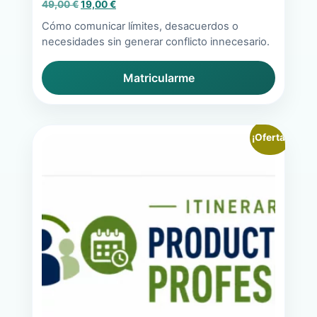
El
El
49,00
€
19,00
€
precio
precio
Cómo comunicar límites, desacuerdos o
original
actual
necesidades sin generar conflicto innecesario.
era:
es:
49,00 €.
19,00 €.
Matricularme
¡Oferta!