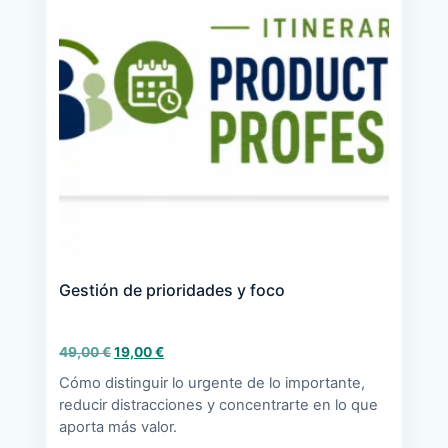
Gestión de prioridades y foco
El
El
49,00
€
19,00
€
precio
precio
Cómo distinguir lo urgente de lo importante,
original
actual
reducir distracciones y concentrarte en lo que
era:
es:
aporta más valor.
49,00 €.
19,00 €.