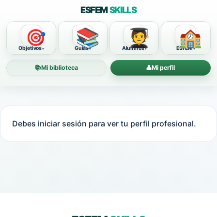
ESFEM
SKILLS
📚
🧑‍🎓
🏫
🎯
Objetivos
Guías
Alumnos
ESFEM
📚
Mi biblioteca
👤
Mi perfil
Debes iniciar sesión para ver tu perfil profesional.