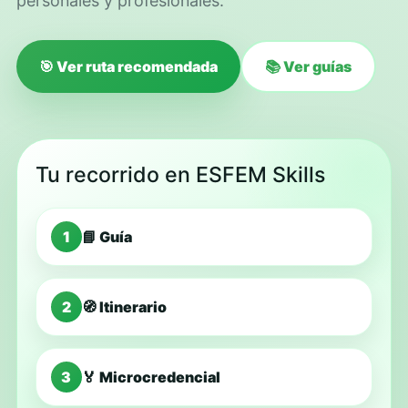
personales y profesionales.
🎯 Ver ruta recomendada
📚 Ver guías
Tu recorrido en ESFEM Skills
1
📘 Guía
2
🧭 Itinerario
3
🏅 Microcredencial