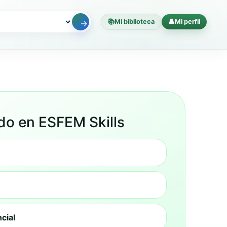
📚
Mi biblioteca
👤
Mi perfil
→
ido en ESFEM Skills
cial