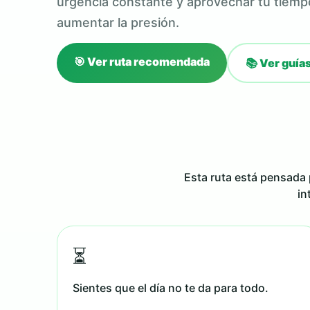
urgencia constante y aprovechar tu tiemp
aumentar la presión.
🎯 Ver ruta recomendada
📚 Ver guía
Esta ruta está pensada 
in
⏳
Sientes que el día no te da para todo.