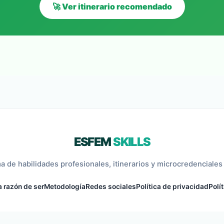
🚀 Ver itinerario recomendado
ESFEM
SKILLS
a de habilidades profesionales, itinerarios y microcredenciales 
 razón de ser
Metodología
Redes sociales
Política de privacidad
Polí