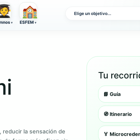
🏫
‍🎓
mnos
ESFEM
Tu recorr
mi
📘 Guía
🧭 Itinerario
 reducir la sensación de
🏅 Microcreden