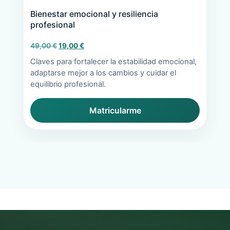
Bienestar emocional y resiliencia
profesional
El
El
49,00
€
19,00
€
precio
precio
Claves para fortalecer la estabilidad emocional,
original
actual
adaptarse mejor a los cambios y cuidar el
era:
es:
equilibrio profesional.
49,00 €.
19,00 €.
Matricularme