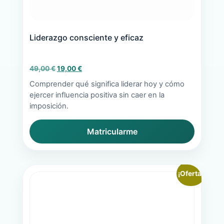
Liderazgo consciente y eficaz
El
El
49,00
€
19,00
€
precio
precio
Comprender qué significa liderar hoy y cómo
original
actual
ejercer influencia positiva sin caer en la
era:
es:
imposición.
49,00 €.
19,00 €.
Matricularme
¡Oferta!