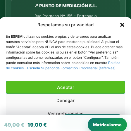
📍 PUNTO DE MEDIACIÓN S.L.
Rua Progreso Nº 155 – Entresuelo
32003 Ourense
Respetamos su privacidad
Tel.
639 44 55 73
·
647 500 435
En
ESFEM
utilizamos cookies propias y de terceros para analizar
Tel.
945 492 491
nuestros servicios pero NUNCA para mostrarle publicidad. Al pulsar el
Email
info@esfem.net
botón “Aceptar” acepta VD. el uso de estas cookies. Puede obtener más
información sobre las cookies, si pulsa en el botón "Ver preferencias"
configurarlas así como rechazarlas en el botón “Configurar”. También
puede consultar más información sobre las cookies en nuestra
Política
Atención online en toda España · Respuesta ágil por
de cookies – Escuela Superior de Formación Empresarial (esfem.es)
WhatsApp y correo.
Aceptar
©
2026
ESFEM · Todos los derechos reservados.
Privacidad
·
Cookies
·
Contacto
Denegar
Ver preferencias
💬
Habla con una asesora
El precio original era: 49,00 €.
El precio actual es: 19,00 €.
49,00
€
19,00
€
Matricularme
Política de cookies
Política de privacidad