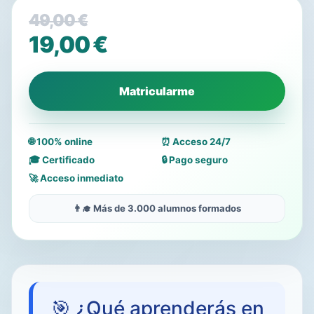
49,00
€
El
19,00
€
precio
El
original
precio
Matricularme
era:
actual
49,00 €.
es:
🌐 100% online
⏰ Acceso 24/7
19,00 €.
🎓 Certificado
🔒 Pago seguro
🚀 Acceso inmediato
👨‍🎓 Más de 3.000 alumnos formados
🎯 ¿Qué aprenderás en