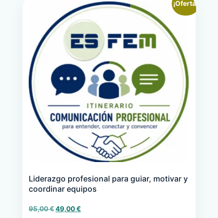
¡Oferta!
Liderazgo profesional para guiar, motivar y
coordinar equipos
El
El
95,00
€
49,00
€