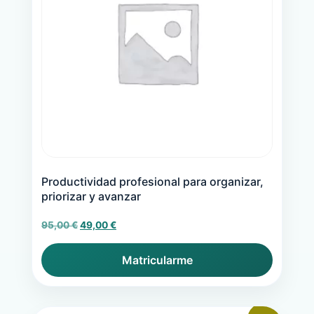
Productividad profesional para organizar,
priorizar y avanzar
El
El
95,00
€
49,00
€
precio
precio
original
actual
Matricularme
era:
es:
95,00 €.
49,00 €.