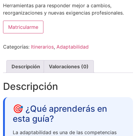
precio
precio
Herramientas para responder mejor a cambios,
original
actual
reorganizaciones y nuevas exigencias profesionales.
era:
es:
49,00 €.
19,00 €.
Desarrolla
Matricularme
tu
agilidad
y
capacidad
Categorías:
Itinerarios
,
Adaptabilidad
de
adaptación
en
la
empresa
Descripción
Valoraciones (0)
cantidad
Descripción
🎯 ¿Qué aprenderás en
esta guía?
La adaptabilidad es una de las competencias