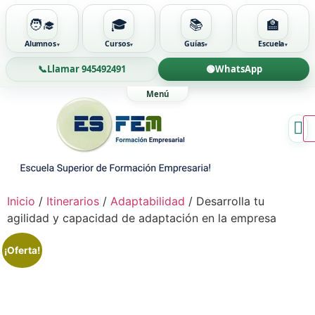
🧑‍🎓
🎓
📚
🏫
Alumnos
Cursos
Guías
Escuela
📞
Llamar 945492491
🟢
WhatsApp
Ir
al
contenido
Inicio
/
Itinerarios
/
Adaptabilidad
/ Desarrolla tu
agilidad y capacidad de adaptación en la empresa
¡Oferta!