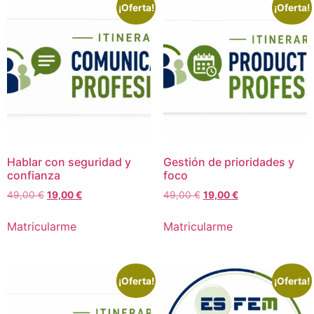
¡Oferta!
¡Oferta!
Hablar con seguridad y
Gestión de prioridades y
confianza
foco
El
El
El
El
49,00
€
19,00
€
49,00
€
19,00
€
precio
precio
precio
precio
original
actual
original
actual
Matricularme
Matricularme
era:
es:
era:
es:
49,00 €.
19,00 €.
49,00 €.
19,00 €.
¡Oferta!
¡Oferta!