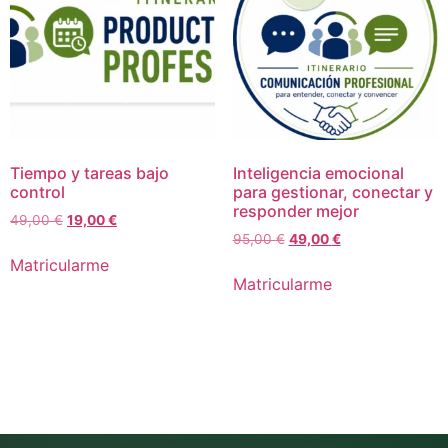
Tiempo y tareas bajo
Inteligencia emocional
control
para gestionar, conectar y
responder mejor
El
El
49,00
€
19,00
€
El
El
precio
precio
95,00
€
49,00
€
precio
precio
original
actual
Matricularme
original
actual
era:
es:
Matricularme
era:
es:
49,00 €.
19,00 €.
95,00 €.
49,00 €.