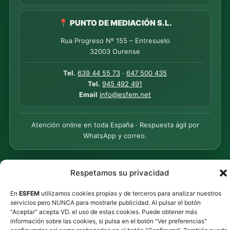
📍 PUNTO DE MEDIACIÓN S.L.
Rua Progreso Nº 155 – Entresuelo
32003 Ourense
Tel.
639 44 55 73
·
647 500 435
Tel.
945 492 491
Email
info@esfem.net
Atención online en toda España · Respuesta ágil por
WhatsApp y correo.
Respetamos su privacidad
©
2026
ESFEM · Todos los derechos reservados.
Privacidad
·
Cookies
·
Contacto
En
ESFEM
utilizamos cookies propias y de terceros para analizar nuestros
servicios pero NUNCA para mostrarle publicidad. Al pulsar el botón
“Aceptar” acepta VD. el uso de estas cookies. Puede obtener más
información sobre las cookies, si pulsa en el botón "Ver preferencias"