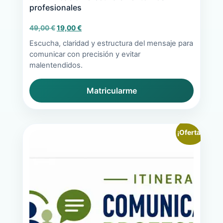
profesionales
El
El
49,00
€
19,00
€
precio
precio
Escucha, claridad y estructura del mensaje para
original
actual
comunicar con precisión y evitar
era:
es:
malentendidos.
49,00 €.
19,00 €.
Matricularme
¡Oferta!