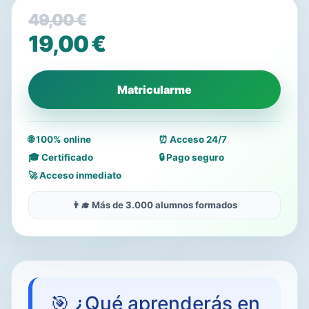
49,00
€
El
19,00
€
precio
El
original
precio
Matricularme
era:
actual
49,00 €.
es:
🌐 100% online
⏰ Acceso 24/7
19,00 €.
🎓 Certificado
🔒 Pago seguro
🚀 Acceso inmediato
👨‍🎓 Más de 3.000 alumnos formados
🎯 ¿Qué aprenderás en