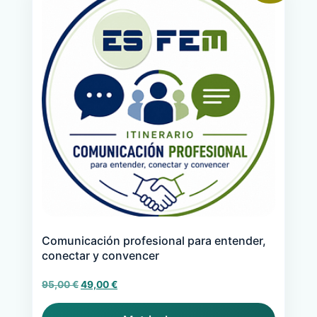
Comunicación profesional para entender,
conectar y convencer
El
El
95,00
€
49,00
€
precio
precio
original
actual