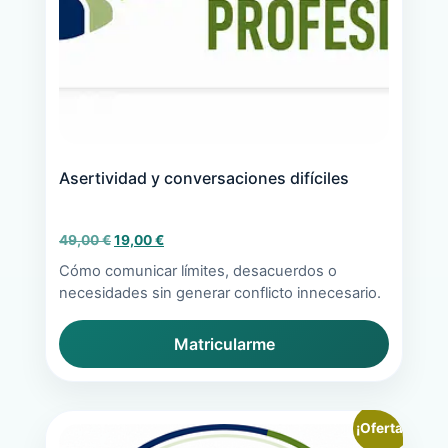
Asertividad y conversaciones difíciles
El
El
49,00
€
19,00
€
precio
precio
Cómo comunicar límites, desacuerdos o
original
actual
necesidades sin generar conflicto innecesario.
era:
es:
49,00 €.
19,00 €.
Matricularme
¡Oferta!