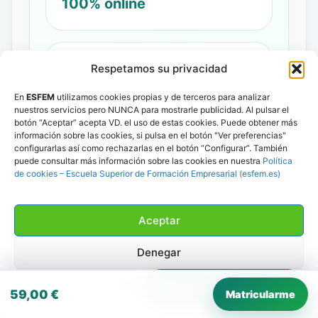
100% online
Incluye
Respetamos su privacidad
4 guías profesionales
En
ESFEM
utilizamos cookies propias y de terceros para analizar
nuestros servicios pero NUNCA para mostrarle publicidad. Al pulsar el
botón “Aceptar” acepta VD. el uso de estas cookies. Puede obtener más
información sobre las cookies, si pulsa en el botón "Ver preferencias"
configurarlas así como rechazarlas en el botón “Configurar”. También
Evaluación
puede consultar más información sobre las cookies en nuestra
Política
Prueba final
de cookies – Escuela Superior de Formación Empresarial (esfem.es)
Aceptar
Precio
Denegar
59 €
Ver preferencias
💬
Habla con una asesora
59,00
€
Matricularme