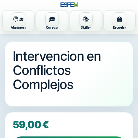
ESFE
M
🧑‍🎓
🎓
📚
🏫
Alumnos
Cursos
Skills
Escuela
Intervencion en
Conflictos
Complejos
59,00
€