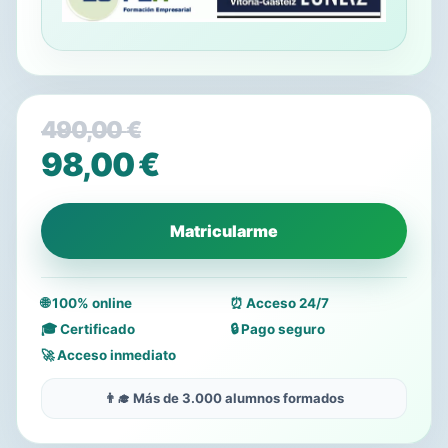
490,00
€
El
98,00
€
precio
El
original
precio
Matricularme
era:
actual
490,00 €.
es:
🌐 100% online
⏰ Acceso 24/7
98,00 €.
🎓 Certificado
🔒 Pago seguro
🚀 Acceso inmediato
👨‍🎓 Más de 3.000 alumnos formados