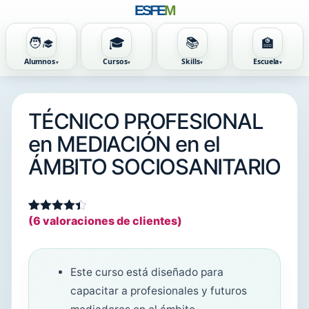
ESFE
M
🧑‍🎓
🎓
📚
🏫
Alumnos
Cursos
Skills
Escuela
TÉCNICO PROFESIONAL
en MEDIACIÓN en el
ÁMBITO SOCIOSANITARIO
(
6
valoraciones de clientes)
Valorado
6
con
4.33
de 5 en
base a
valoraciones
Este curso está diseñado para
de
clientes
capacitar a profesionales y futuros