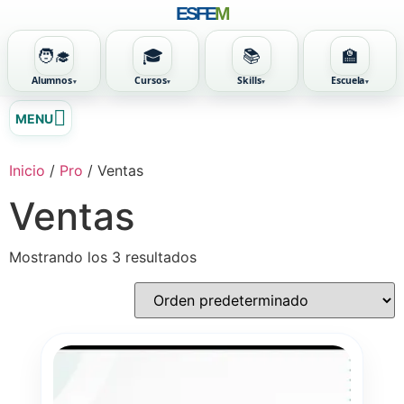
ESFE
M
🧑‍🎓
🎓
📚
🏫
Alumnos
Cursos
Skills
Escuela
Ir
MENU
al
contenido
Inicio
/
Pro
/ Ventas
Ventas
Mostrando los 3 resultados