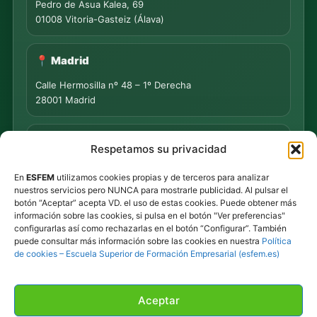
Pedro de Asua Kalea, 69
01008 Vitoria-Gasteiz (Álava)
📍 Madrid
Calle Hermosilla nº 48 – 1º Derecha
28001 Madrid
📍 PUNTO DE MEDIACIÓN S.L.
Respetamos su privacidad
Rua Progreso Nº 155 – Entresuelo
En
ESFEM
utilizamos cookies propias y de terceros para analizar
32003 Ourense
nuestros servicios pero NUNCA para mostrarle publicidad. Al pulsar el
botón “Aceptar” acepta VD. el uso de estas cookies. Puede obtener más
Tel.
639 44 55 73
·
647 500 435
información sobre las cookies, si pulsa en el botón "Ver preferencias"
Tel.
945 492 491
configurarlas así como rechazarlas en el botón “Configurar”. También
Email
info@esfem.net
puede consultar más información sobre las cookies en nuestra
Política
de cookies – Escuela Superior de Formación Empresarial (esfem.es)
Atención online en toda España · Respuesta ágil por
WhatsApp y correo.
Aceptar