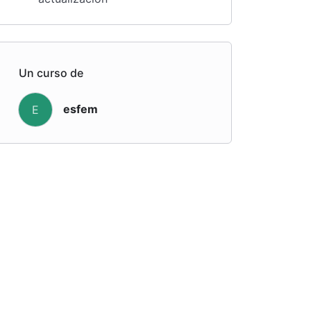
Un curso de
esfem
E