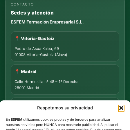
CONTACTO
Sedes y atención
ESFEM Formación Empresarial S.L.
📍 Vitoria-Gasteiz
Pedro de Asua Kalea, 69
01008 Vitoria-Gasteiz (Álava)
📍 Madrid
Calle Hermosilla nº 48 – 1º Derecha
28001 Madrid
📍 PUNTO DE MEDIACIÓN S.L.
Respetamos su privacidad
Rua Progreso Nº 155 – Entresuelo
En
ESFEM
utilizamos cookies propias y de terceros para analizar
32003 Ourense
nuestros servicios pero NUNCA para mostrarle publicidad. Al pulsar el
botón “Aceptar” acepta VD. el uso de estas cookies. Puede obtener más