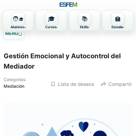
ESFE
M
🧑‍🎓
🎓
📚
🏫
Alumnos
Cursos
Skills
Escuela
Ir
MENU
al
contenido
Gestión Emocional y Autocontrol del
Mediador
Categorías:
Lista de deseos
Compartir
Mediación