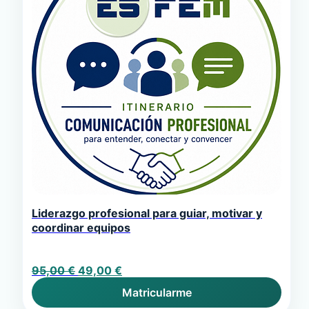
Liderazgo profesional para guiar, motivar y
coordinar equipos
El
El
95,00
€
49,00
€
precio
precio
Matricularme
original
actual