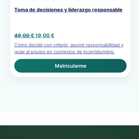
Toma de decisiones y liderazgo responsable
El
El
49,00
€
19,00
€
precio
precio
Cómo decidir con criterio, asumir responsabilidad y
original
actual
guiar al equipo en contextos de incertidumbre.
era:
es:
49,00 €.
19,00 €.
Matricularme