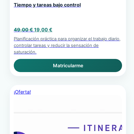
Tiempo y tareas bajo control
El
El
49,00
€
19,00
€
precio
precio
Planificación práctica para organizar el trabajo diario,
original
actual
controlar tareas y reducir la sensación de
era:
es:
saturación.
49,00 €.
19,00 €.
Matricularme
¡Oferta!