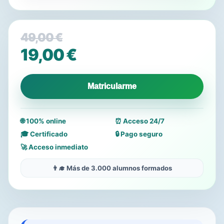
49,00
€
El
19,00
€
precio
El
original
precio
Matricularme
era:
actual
49,00 €.
es:
🌐 100% online
⏰ Acceso 24/7
19,00 €.
🎓 Certificado
🔒 Pago seguro
🚀 Acceso inmediato
👨‍🎓 Más de 3.000 alumnos formados