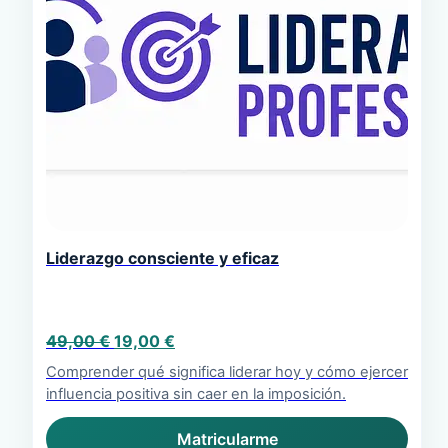
Liderazgo consciente y eficaz
El
El
49,00
€
19,00
€
precio
precio
Comprender qué significa liderar hoy y cómo ejercer
original
actual
influencia positiva sin caer en la imposición.
era:
es:
49,00 €.
19,00 €.
Matricularme