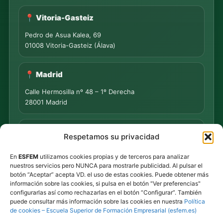
📍 Vitoria-Gasteiz
Pedro de Asua Kalea, 69
01008 Vitoria-Gasteiz (Álava)
📍 Madrid
Calle Hermosilla nº 48 – 1º Derecha
28001 Madrid
📍 PUNTO DE MEDIACIÓN S.L.
Respetamos su privacidad
Rua Progreso Nº 155 – Entresuelo
En
ESFEM
utilizamos cookies propias y de terceros para analizar
32003 Ourense
nuestros servicios pero NUNCA para mostrarle publicidad. Al pulsar el
botón “Aceptar” acepta VD. el uso de estas cookies. Puede obtener más
Tel.
639 44 55 73
·
647 500 435
información sobre las cookies, si pulsa en el botón "Ver preferencias"
Tel.
945 492 491
configurarlas así como rechazarlas en el botón “Configurar”. También
Email
info@esfem.net
puede consultar más información sobre las cookies en nuestra
Política
de cookies – Escuela Superior de Formación Empresarial (esfem.es)