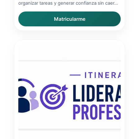
organizar tareas y generar confianza sin caer...
Matricularme