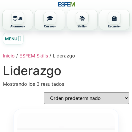
ESFE
M
🧑‍🎓
🎓
📚
🏫
Alumnos
Cursos
Skills
Escuela
Ir
MENU
al
contenido
Inicio
/
ESFEM Skills
/ Liderazgo
Liderazgo
Mostrando los 3 resultados