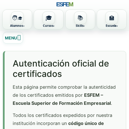
ESFE
M
🧑‍🎓
🎓
📚
🏫
Alumnos
Cursos
Skills
Escuela
Ir
MENU
al
contenido
Autenticación oficial de
certificados
Esta página permite comprobar la autenticidad
de los certificados emitidos por
ESFEM –
Escuela Superior de Formación Empresarial
.
Todos los certificados expedidos por nuestra
institución incorporan un
código único de