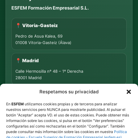
ESFEM Formación Empresarial S.L.
📍 Vitoria-Gasteiz
Pedro de Asua Kalea, 69
01008 Vitoria-Gasteiz (Álava)
📍 Madrid
Calle Hermosilla nº 48 – 1º Derecha
28001 Madrid
Respetamos su privacidad
📍 PUNTO DE MEDIACIÓN S.L.
En
ESFEM
utilizamos cookies propias y de terceros para analizar
Rua Progreso Nº 155 – Entresuelo
nuestros servicios pero NUNCA para mostrarle publicidad. Al pulsar el
32003 Ourense
botón “Aceptar” acepta VD. el uso de estas cookies. Puede obtener más
información sobre las cookies, si pulsa en el botón "Ver preferencias"
Tel.
639 44 55 73
·
647 500 435
configurarlas así como rechazarlas en el botón “Configurar”. También
puede consultar más información sobre las cookies en nuestra
Política
Tel.
945 492 491
de cookies – Escuela Superior de Formación Empresarial (esfem.es)