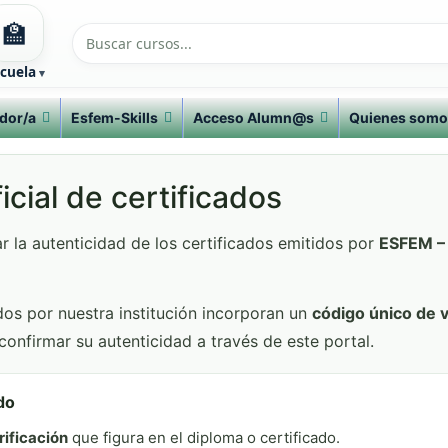
🏫
cuela
dor/a
Esfem-Skills
Acceso Alumn@s
Quienes somo
icial de certificados
 la autenticidad de los certificados emitidos por
ESFEM – 
dos por nuestra institución incorporan un
código único de v
confirmar su autenticidad a través de este portal.
do
rificación
que figura en el diploma o certificado.