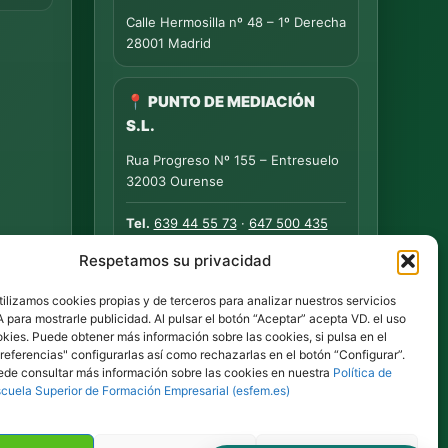
Calle Hermosilla nº 48 – 1º Derecha
28001 Madrid
📍 PUNTO DE MEDIACIÓN
S.L.
Rua Progreso Nº 155 – Entresuelo
32003 Ourense
Tel.
639 44 55 73
·
647 500 435
Tel.
945 492 491
Respetamos su privacidad
Email
info@esfem.net
tilizamos cookies propias y de terceros para analizar nuestros servicios
ara mostrarle publicidad. Al pulsar el botón “Aceptar” acepta VD. el uso
kies. Puede obtener más información sobre las cookies, si pulsa en el
ia y la
referencias" configurarlas así como rechazarlas en el botón “Configurar”.
ación
Atención online en toda España ·
de consultar más información sobre las cookies en nuestra
Política de
scuela Superior de Formación Empresarial (esfem.es)
Respuesta ágil por WhatsApp y correo.