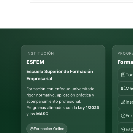
INSTITUCIÓN
PROGR
ESFEM
Forma
Escuela Superior de Formación
Tod
Empresarial
Med
Formación con enfoque universitario:
rigor normativo, aplicación práctica y
acompañamiento profesional.
Ins
Programas alineados con la
Ley 1/2025
y los
MASC
.
For
Formación Online
Esp