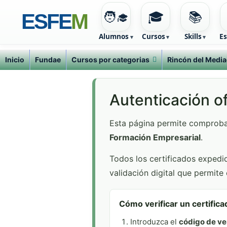
🧑‍🎓
🎓
📚
ESFE
M
Alumnos
Cursos
Skills
Es
Inicio
Fundae
Cursos por categorias
Rincón del Media
Ir
al
contenido
Autenticación of
Esta página permite comprobar
Formación Empresarial
.
Todos los certificados expedi
validación digital que permite 
Cómo verificar un certifica
Introduzca el
código de ve