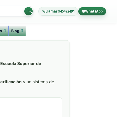
🔍
📞
Llamar 945492491
🟢
WhatsApp
s
Blog
Escuela Superior de
erificación
y un sistema de