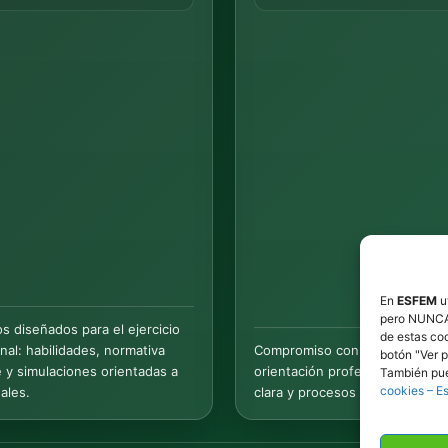
En
ESFEM
u
pero NUNCA p
ios diseñados para el ejercicio
de estas coo
nal: habilidades, normativa
Compromiso con la transparenc
botón "Ver p
e y simulaciones orientadas a
orientación profesional: inform
También pue
cookies – E
ales.
clara y procesos responsables.