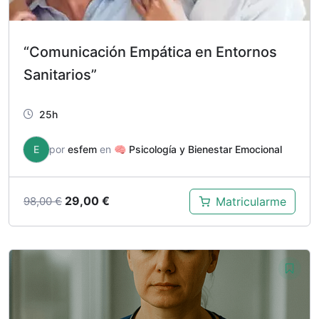
“Comunicación Empática en Entornos
Sanitarios”
25h
E
por
esfem
en
🧠 Psicología y Bienestar Emocional
El
El
29,00
€
Matricularme
98,00
€
precio
precio
original
actual
era:
es:
98,00 €.
29,00 €.