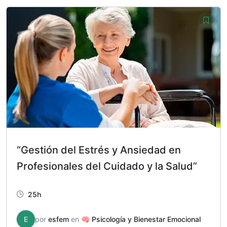
era:
es:
98,00 €.
29,00 €.
“Gestión del Estrés y Ansiedad en
Profesionales del Cuidado y la Salud”
25h
E
por
esfem
en
🧠 Psicología y Bienestar Emocional