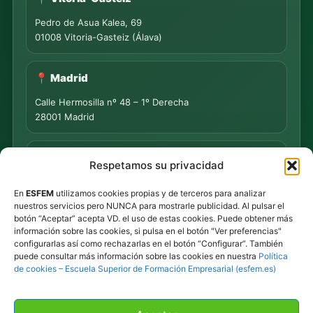
Pedro de Asua Kalea, 69
01008 Vitoria-Gasteiz (Álava)
📍 Madrid
Calle Hermosilla nº 48 – 1º Derecha
28001 Madrid
📍 PUNTO DE MEDIACIÓN S.L.
Respetamos su privacidad
Rua Progreso Nº 155 – Entresuelo
En
ESFEM
utilizamos cookies propias y de terceros para analizar
32003 Ourense
nuestros servicios pero NUNCA para mostrarle publicidad. Al pulsar el
botón “Aceptar” acepta VD. el uso de estas cookies. Puede obtener más
Tel.
639 44 55 73
·
647 500 435
información sobre las cookies, si pulsa en el botón "Ver preferencias"
Tel.
945 492 491
configurarlas así como rechazarlas en el botón “Configurar”. También
Email
info@esfem.net
puede consultar más información sobre las cookies en nuestra
Política
de cookies – Escuela Superior de Formación Empresarial (esfem.es)
Atención online en toda España · Respuesta ágil por
WhatsApp y correo.