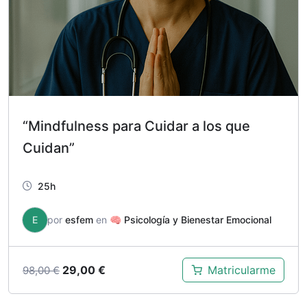
“Mindfulness para Cuidar a los que
Cuidan”
25h
E
por
esfem
en
🧠 Psicología y Bienestar Emocional
El
El
29,00
€
Matricularme
98,00
€
precio
precio
original
actual