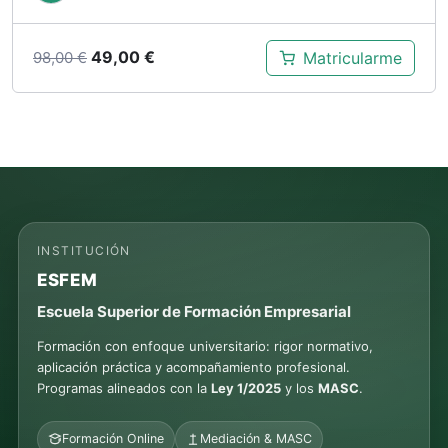
El
El
49,00
€
Matricularme
98,00
€
precio
precio
original
actual
era:
es:
98,00 €.
49,00 €.
INSTITUCIÓN
ESFEM
Escuela Superior de Formación Empresarial
Formación con enfoque universitario: rigor normativo,
aplicación práctica y acompañamiento profesional.
Programas alineados con la
Ley 1/2025
y los
MASC
.
Formación Online
Mediación & MASC