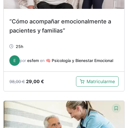
“Cómo acompañar emocionalmente a
pacientes y familias”
25h
E
por
esfem
en
🧠 Psicología y Bienestar Emocional
El
El
29,00
€
Matricularme
98,00
€
precio
precio
original
actual
era:
es:
98,00 €.
29,00 €.