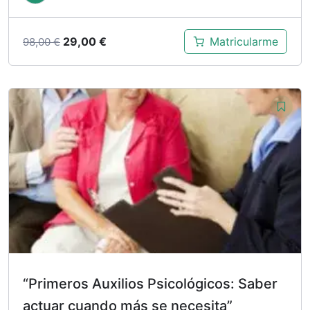
El
El
29,00
€
Matricularme
98,00
€
precio
precio
original
actual
era:
es:
98,00 €.
29,00 €.
“Primeros Auxilios Psicológicos: Saber
actuar cuando más se necesita”