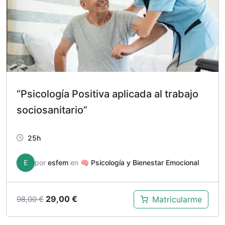
“Psicología Positiva aplicada al trabajo
sociosanitario”
25h
E
por
esfem
en
🧠 Psicología y Bienestar Emocional
El
El
29,00
€
Matricularme
98,00
€
precio
precio
original
actual