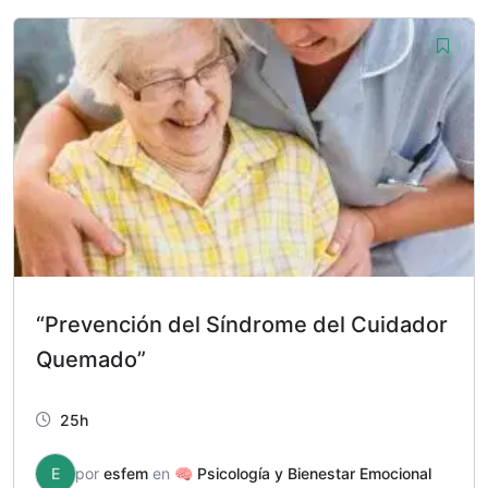
era:
es:
98,00 €.
29,00 €.
“Prevención del Síndrome del Cuidador
Quemado”
25h
E
por
esfem
en
🧠 Psicología y Bienestar Emocional