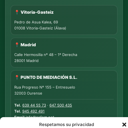
📍 Vitoria-Gasteiz
Pedro de Asua Kalea, 69
01008 Vitoria-Gasteiz (Álava)
📍 Madrid
Calle Hermosilla nº 48 – 1º Derecha
28001 Madrid
📍 PUNTO DE MEDIACIÓN S.L.
Rua Progreso Nº 155 – Entresuelo
32003 Ourense
Tel.
639 44 55 73
·
647 500 435
Tel.
945 492 491
Email
info@esfem.net
Respetamos su privacidad