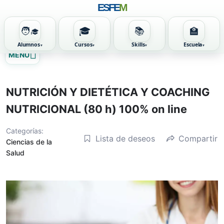
ESFE
M
🧑‍🎓
🎓
📚
🏫
Alumnos
Cursos
Skills
Escuela
Ir
MENU
al
contenido
NUTRICIÓN Y DIETÉTICA Y COACHING
NUTRICIONAL (80 h) 100% on line
Categorías:
Lista de deseos
Compartir
Ciencias de la
Salud