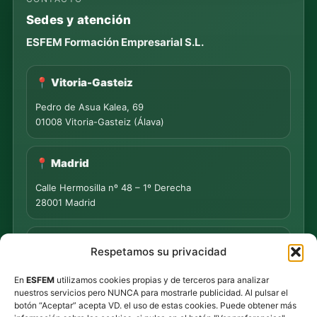
Sedes y atención
ESFEM Formación Empresarial S.L.
📍 Vitoria-Gasteiz
Pedro de Asua Kalea, 69
01008 Vitoria-Gasteiz (Álava)
📍 Madrid
Calle Hermosilla nº 48 – 1º Derecha
28001 Madrid
📍 PUNTO DE MEDIACIÓN S.L.
Respetamos su privacidad
Rua Progreso Nº 155 – Entresuelo
En
ESFEM
utilizamos cookies propias y de terceros para analizar
32003 Ourense
nuestros servicios pero NUNCA para mostrarle publicidad. Al pulsar el
botón “Aceptar” acepta VD. el uso de estas cookies. Puede obtener más
Tel.
639 44 55 73
·
647 500 435