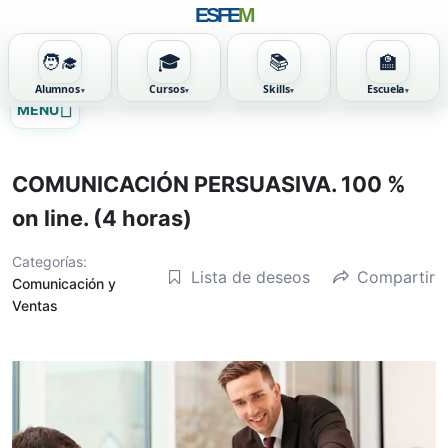
ESFE
M
🧑‍🎓
🎓
📚
🏫
Alumnos
Cursos
Skills
Escuela
Ir
MENU
al
contenido
COMUNICACIÓN PERSUASIVA. 100 %
on line. (4 horas)
Categorías:
Lista de deseos
Compartir
Comunicación y
Ventas