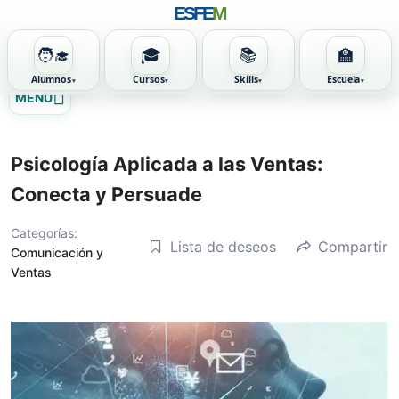
ESFE
M
🧑‍🎓
🎓
📚
🏫
Alumnos
Cursos
Skills
Escuela
Ir
MENU
al
contenido
Psicología Aplicada a las Ventas:
Conecta y Persuade
Categorías:
Lista de deseos
Compartir
Comunicación y
Ventas