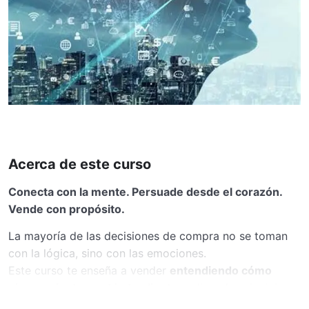
Acerca de este curso
Conecta con la mente. Persuade desde el corazón.
Vende con propósito.
La mayoría de las decisiones de compra no se toman
con la lógica, sino con las emociones.
Este curso te enseña a vender
entendiendo cómo
piensa, siente y actúa tu cliente
, aplicando principios
de
Psicología, Programación Neurolingüística (PNL)
e