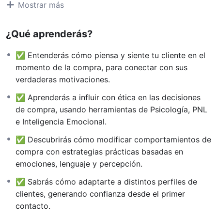
Mostrar más
Inteligencia Emocional
.
Descubrirás cómo crear conexión, generar confianza y
¿Qué aprenderás?
utilizar técnicas éticas de persuasión para influir en el
proceso de decisión de forma
efectiva y humana
.
✅ Entenderás cómo piensa y siente tu cliente en el
momento de la compra, para conectar con sus
A lo largo de este viaje, aprenderás a
identificar los
verdaderas motivaciones.
perfiles emocionales de tus clientes
, adaptar tu
comunicación, gestionar objeciones desde lo
✅ Aprenderás a influir con ética en las decisiones
emocional, y cerrar ventas sin presión, creando
de compra, usando herramientas de Psicología, PNL
relaciones duraderas y auténticas.
e Inteligencia Emocional.
Un curso práctico, dinámico y lleno de herramientas
✅ Descubrirás cómo modificar comportamientos de
reales para
convertirte en un profesional que no solo
compra con estrategias prácticas basadas en
vende, sino que deja huella.
emociones, lenguaje y percepción.
✅ Sabrás cómo adaptarte a distintos perfiles de
Este curso no es solo sobre ventas. Es
clientes, generando confianza desde el primer
sobre personas, emociones y confianza.
contacto.