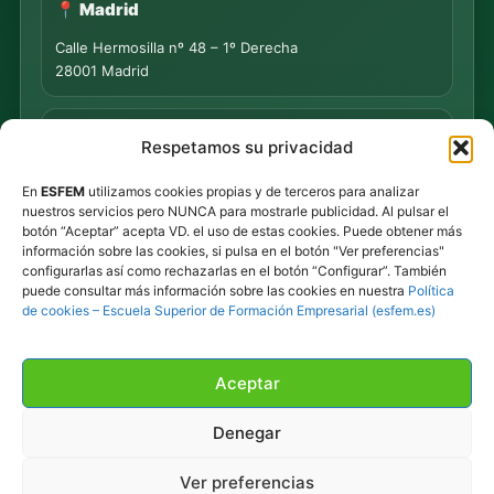
📍 Madrid
Calle Hermosilla nº 48 – 1º Derecha
28001 Madrid
📍 PUNTO DE MEDIACIÓN S.L.
Respetamos su privacidad
Rua Progreso Nº 155 – Entresuelo
En
ESFEM
utilizamos cookies propias y de terceros para analizar
32003 Ourense
nuestros servicios pero NUNCA para mostrarle publicidad. Al pulsar el
botón “Aceptar” acepta VD. el uso de estas cookies. Puede obtener más
Tel.
639 44 55 73
·
647 500 435
información sobre las cookies, si pulsa en el botón "Ver preferencias"
Tel.
945 492 491
configurarlas así como rechazarlas en el botón “Configurar”. También
Email
info@esfem.net
puede consultar más información sobre las cookies en nuestra
Política
de cookies – Escuela Superior de Formación Empresarial (esfem.es)
Atención online en toda España · Respuesta ágil por
WhatsApp y correo.
Aceptar
Denegar
©
2026
ESFEM · Todos los derechos reservados.
Ver preferencias
Privacidad
·
Cookies
·
Contacto