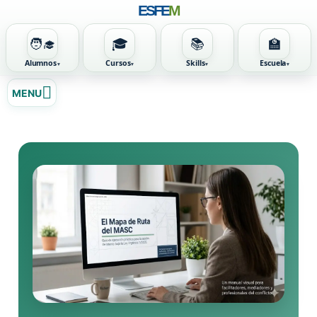
ESFE
M
🧑‍🎓
🎓
📚
🏫
Alumnos
Cursos
Skills
Escuela
Ir
MENU
al
contenido