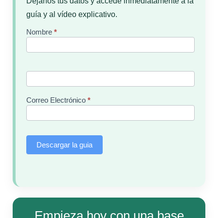
Déjanos tus datos y accede inmediatamente a la
guía y al vídeo explicativo.
Nombre
*
Contact
Us
Correo Electrónico
*
Descargar la guia
Empieza hoy con una base