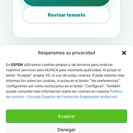
Revisar temario
Respetamos su privacidad
En
ESFEM
utilizamos cookies propias y de terceros para analizar
nuestros servicios pero NUNCA para mostrarle publicidad. Al pulsar el
botón “Aceptar” acepta VD. el uso de estas cookies. Puede obtener más
información sobre las cookies, si pulsa en el botón "Ver preferencias"
configurarlas así como rechazarlas en el botón “Configurar”. También
puede consultar más información sobre las cookies en nuestra
Política
ESFEM
SKILLS
de cookies – Escuela Superior de Formación Empresarial (esfem.es)
Plataforma de habilidades profesionales, itinerarios
y microcredenciales digitales.
Aceptar
Guías
Itinerarios
Microcredenciales
Mi perfil
Denegar