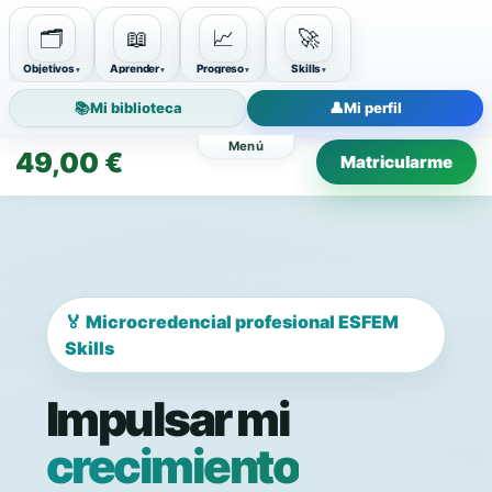
🗂️
📖
📈
🚀
Objetivos
Aprender
Progreso
Skills
📚
Mi biblioteca
👤
Mi perfil
49,00
€
Matricularme
🏅 Microcredencial profesional ESFEM
Skills
Impulsar mi
crecimiento