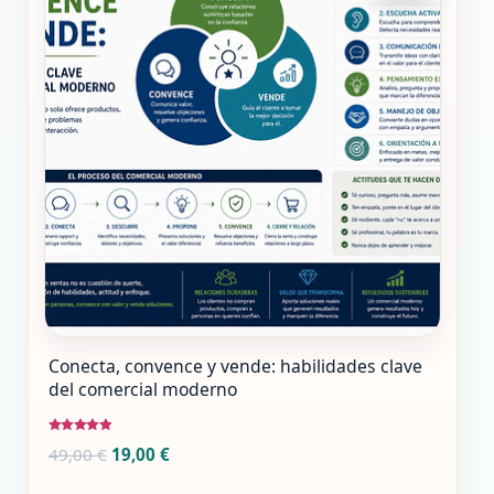
Conecta, convence y vende: habilidades clave
del comercial moderno
Valorado
El
El
49,00
€
19,00
€
con
4.75
precio
precio
de 5