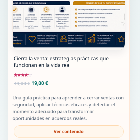
Cierra la venta: estrategias prácticas que
funcionan en la vida real
Valorado
El
El
49,00
€
19,00
€
con
4.00
precio
precio
de 5
original
actual
Una guía práctica para aprender a cerrar ventas con
era:
es:
seguridad, aplicar técnicas eficaces y detectar el
49,00 €.
19,00 €.
momento adecuado para transformar
oportunidades en acuerdos reales.