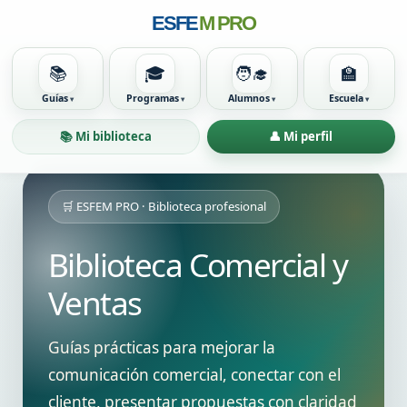
ESFE
M PRO
📚
🎓
🧑‍🎓
🏫
Guías
Programas
Alumnos
Escuela
📚 Mi biblioteca
👤 Mi perfil
🛒 ESFEM PRO · Biblioteca profesional
Biblioteca Comercial y
Ventas
Guías prácticas para mejorar la
comunicación comercial, conectar con el
cliente, presentar propuestas con claridad