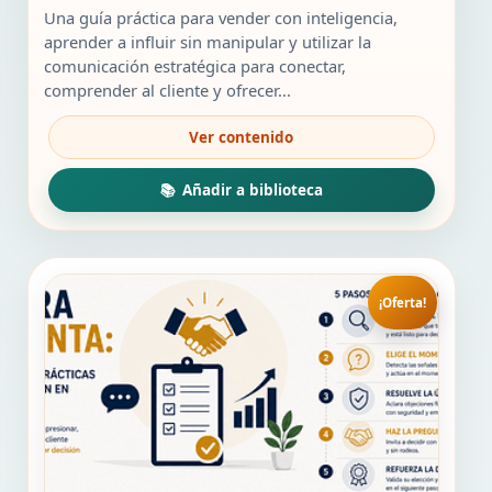
original
actual
Una guía práctica para vender con inteligencia,
era:
es:
aprender a influir sin manipular y utilizar la
49,00 €.
19,00 €.
comunicación estratégica para conectar,
comprender al cliente y ofrecer...
¡Oferta!