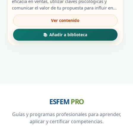
era:
es:
eficacia en ventas, utilizar claves psicológicas y
49,00 €.
19,00 €.
comunicar el valor de tu propuesta para influir en...
ESFEM
PRO
Guías y programas profesionales para aprender,
aplicar y certificar competencias.