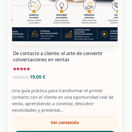
De contacto a cliente: el arte de convertir
conversaciones en ventas
Valorado
El
El
49,00
€
19,00
€
con
5.00
precio
precio
de 5
original
actual
Una guía práctica para transformar el primer
era:
es:
contacto con el cliente en una oportunidad real de
49,00 €.
19,00 €.
venta, aprendiendo a conectar, descubrir
necesidades y presentar...