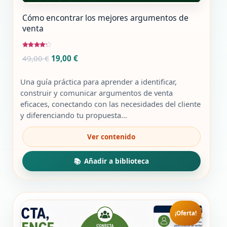
Cómo encontrar los mejores argumentos de
venta
Valorado
El
El
49,00
€
19,00
€
con
4.00
precio
precio
de 5
original
actual
Una guía práctica para aprender a identificar,
era:
es:
construir y comunicar argumentos de venta
49,00 €.
19,00 €.
eficaces, conectando con las necesidades del cliente
y diferenciando tu propuesta...
¡Oferta!