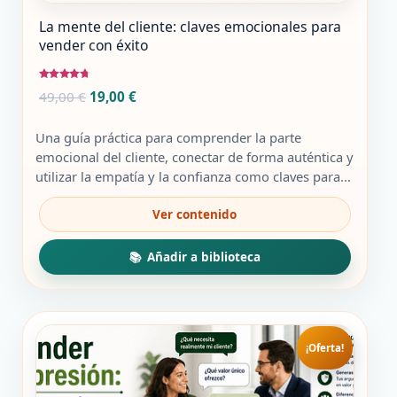
La mente del cliente: claves emocionales para
vender con éxito
Valorado
El
El
49,00
€
19,00
€
con
4.50
precio
precio
de 5
original
actual
Una guía práctica para comprender la parte
era:
es:
emocional del cliente, conectar de forma auténtica y
49,00 €.
19,00 €.
utilizar la empatía y la confianza como claves para...
¡Oferta!