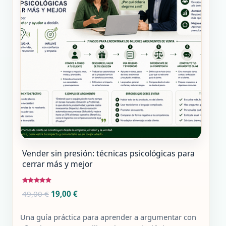
Vender sin presión: técnicas psicológicas para
cerrar más y mejor
Valorado
El
El
49,00
€
19,00
€
con
5.00
precio
precio
de 5
original
actual
Una guía práctica para aprender a argumentar con