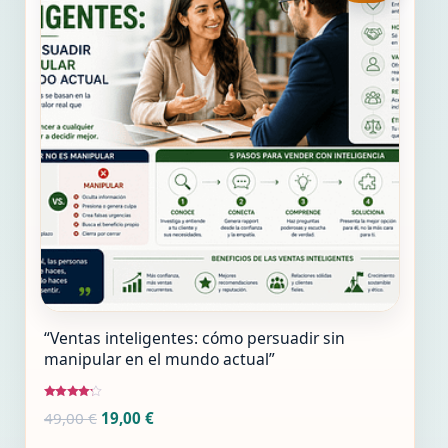
“Ventas inteligentes: cómo persuadir sin
manipular en el mundo actual”
Valorado
El
El
49,00
€
19,00
€
con
4.00
precio
precio
de 5