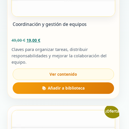
Coordinación y gestión de equipos
El
El
49,00
€
19,00
€
precio
precio
Claves para organizar tareas, distribuir
original
actual
responsabilidades y mejorar la colaboración del
era:
es:
equipo.
49,00 €.
19,00 €.
¡Oferta!