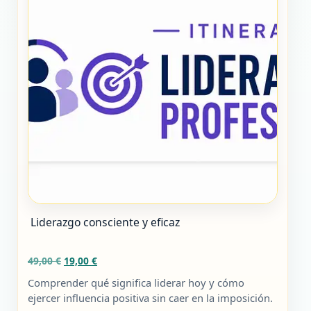
Liderazgo consciente y eficaz
El
El
49,00
€
19,00
€
precio
precio
Comprender qué significa liderar hoy y cómo
original
actual
ejercer influencia positiva sin caer en la imposición.
era:
es: