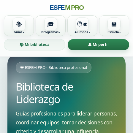
ESFE
M PRO
📚
🎓
🧑‍🎓
🏫
Guías
Programas
Alumnos
Escuela
📚 Mi biblioteca
👤 Mi perfil
👑 ESFEM PRO · Biblioteca profesional
Biblioteca de
Liderazgo
Guías profesionales para liderar personas,
coordinar equipos, tomar decisiones con
criterio y desarrollar una influencia