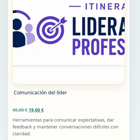
Comunicación del líder
El
El
49,00
€
19,00
€
precio
precio
Herramientas para comunicar expectativas, dar
original
actual
feedback y mantener conversaciones difíciles con
era:
es:
claridad.
49,00 €.
19,00 €.