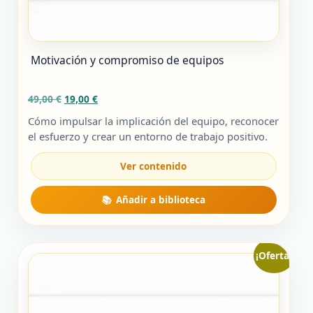
Motivación y compromiso de equipos
El
El
49,00
€
19,00
€
precio
precio
Cómo impulsar la implicación del equipo, reconocer
original
actual
el esfuerzo y crear un entorno de trabajo positivo.
era:
es:
49,00 €.
19,00 €.
¡Oferta!