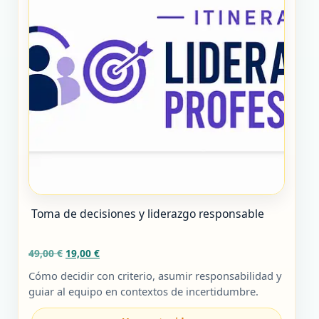
Toma de decisiones y liderazgo responsable
El
El
49,00
€
19,00
€
precio
precio
Cómo decidir con criterio, asumir responsabilidad y
original
actual
guiar al equipo en contextos de incertidumbre.
era:
es:
49,00 €.
19,00 €.