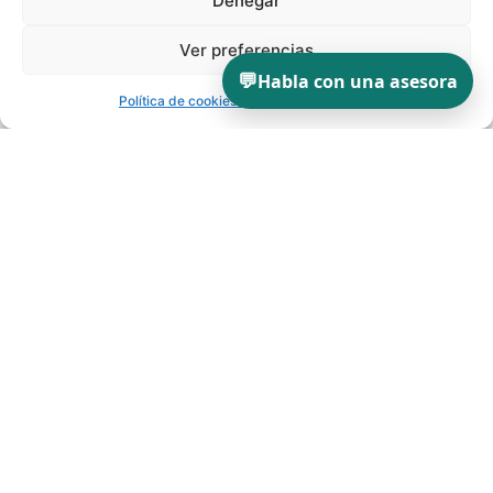
Denegar
Ver preferencias
💬
Habla con una asesora
Política de cookies
Política de privacidad
INSTITUCIÓN
ESFEM
Escuela Superior de Formación Empresarial
Formación con enfoque universitario: rigor normativo,
aplicación práctica y acompañamiento profesional.
Programas alineados con la
Ley 1/2025
y los
MASC
.
Formación Online
Mediación & MASC