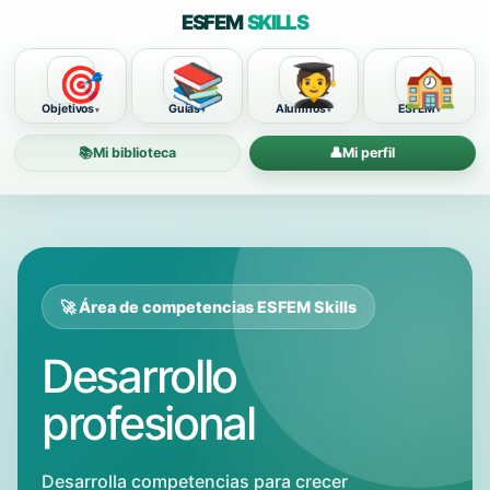
ESFEM
SKILLS
📚
🧑‍🎓
🏫
🎯
Objetivos
Guías
Alumnos
ESFEM
📚
Mi biblioteca
👤
Mi perfil
🚀 Área de competencias ESFEM Skills
Desarrollo
profesional
Desarrolla competencias para crecer