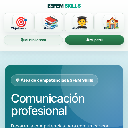
ESFEM
SKILLS
📚
🧑‍🎓
🏫
🎯
Objetivos
Guías
Alumnos
ESFEM
📚
Mi biblioteca
👤
Mi perfil
💬 Área de competencias ESFEM Skills
Comunicación
profesional
Desarrolla competencias para comunicar con