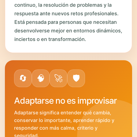
continuo, la resolución de problemas y la
respuesta ante nuevos retos profesionales.
Está pensada para personas que necesitan
desenvolverse mejor en entornos dinámicos,
inciertos o en transformación.
🔄
🧠
🚀
🛡️
Adaptarse no es improvisar
Adaptarse significa entender qué cambia,
conservar lo importante, aprender rápido y
responder con más calma, criterio y
seguridad.