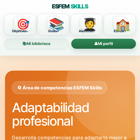
ESFEM
SKILLS
📚
🧑‍🎓
🏫
🎯
Objetivos
Guías
Alumnos
ESFEM
📚
Mi biblioteca
👤
Mi perfil
🔄 Área de competencias ESFEM Skills
Adaptabilidad
profesional
Desarrolla competencias para adaptarte mejor a